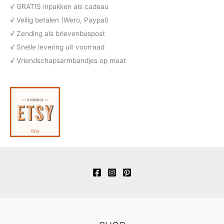
t
c
√ GRATIS inpakken als cadeau
n
e
t
√ Veilig betalen (Wero, Paypal)
n
e
√ Zending als brievenbuspost
n
√ Snelle levering uit voorraad
√ Vriendschapsarmbandjes op maat