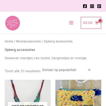
Ga
naar
de
inhoud
€
0.00
Main
Menu
Home
/
Woonaccessoires
/ Opberg accessoires
Opberg accessoires
Geweven mandjes van textiel, hangmatjes en overige.
Gesorteerd
Toont alle 31 resultaten
op
populariteit