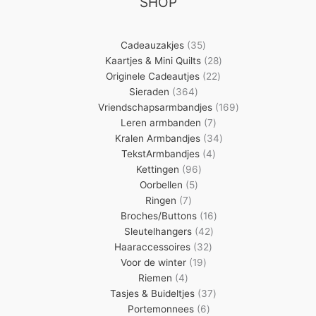
SHOP
35
Cadeauzakjes
35
producten
28
Kaartjes & Mini Quilts
28
22
producten
Originele Cadeautjes
22
364
producten
Sieraden
364
producten
169
Vriendschapsarmbandjes
169
7
producten
Leren armbanden
7
producten
34
Kralen Armbandjes
34
4
producten
TekstArmbandjes
4
96
producten
Kettingen
96
5
producten
Oorbellen
5
7
producten
Ringen
7
producten
16
Broches/Buttons
16
42
producten
Sleutelhangers
42
32
producten
Haaraccessoires
32
19
producten
Voor de winter
19
4
producten
Riemen
4
producten
37
Tasjes & Buideltjes
37
6
producten
Portemonnees
6