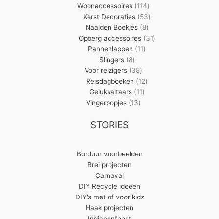
producten
114
Woonaccessoires
114
producten
53
Kerst Decoraties
53
8
producten
Naalden Boekjes
8
producten
31
Opberg accessoires
31
11
producten
Pannenlappen
11
8
producten
Slingers
8
producten
38
Voor reizigers
38
producten
12
Reisdagboeken
12
11
producten
Geluksaltaars
11
13
producten
Vingerpopjes
13
producten
STORIES
Borduur voorbeelden
Brei projecten
Carnaval
DIY Recycle ideeen
DIY's met of voor kidz
Haak projecten
Indianenfeest