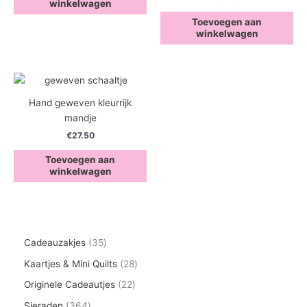
winkelwagen
Toevoegen aan
winkelwagen
Hand geweven kleurrijk
mandje
€
27.50
Toevoegen aan
winkelwagen
3
Cadeauzakjes
35
5
2
Kaartjes & Mini Quilts
28
p
8
2
Originele Cadeautjes
22
r
p
2
3
Sieraden
364