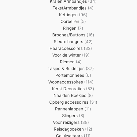
producten
34
Kralen Armbandjes
34
4
producten
TekstArmbandjes
4
96
producten
Kettingen
96
5
producten
Oorbellen
5
7
producten
Ringen
7
producten
16
Broches/Buttons
16
42
producten
Sleutelhangers
42
32
producten
Haaraccessoires
32
19
producten
Voor de winter
19
4
producten
Riemen
4
producten
37
Tasjes & Buideltjes
37
6
producten
Portemonnees
6
producten
114
Woonaccessoires
114
producten
53
Kerst Decoraties
53
8
producten
Naalden Boekjes
8
producten
31
Opberg accessoires
31
11
producten
Pannenlappen
11
8
producten
Slingers
8
producten
38
Voor reizigers
38
producten
12
Reisdagboeken
12
11
producten
Geluksaltaars
11