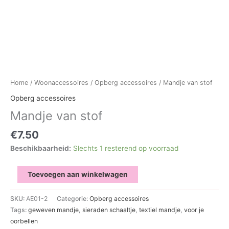
Home
/
Woonaccessoires
/
Opberg accessoires
/ Mandje van stof
Opberg accessoires
Mandje van stof
€
7.50
Beschikbaarheid:
Slechts 1 resterend op voorraad
Mandje
Toevoegen aan winkelwagen
van
stof
SKU:
AE01-2
Categorie:
Opberg accessoires
aantal
Tags:
geweven mandje
,
sieraden schaaltje
,
textiel mandje
,
voor je
oorbellen