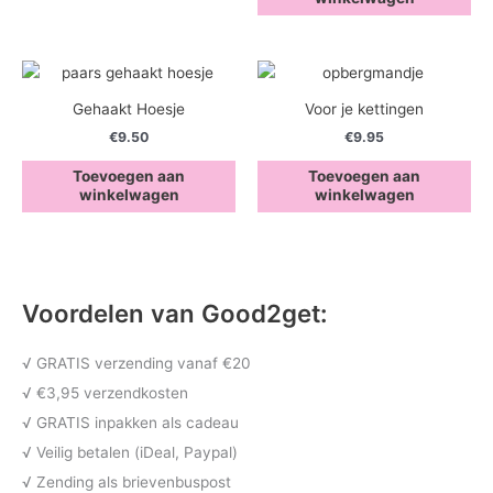
Gehaakt Hoesje
Voor je kettingen
€
9.50
€
9.95
Toevoegen aan
Toevoegen aan
winkelwagen
winkelwagen
Voordelen van Good2get:
√ GRATIS verzending vanaf €20
√ €3,95 verzendkosten
√ GRATIS inpakken als cadeau
√ Veilig betalen (iDeal, Paypal)
√ Zending als brievenbuspost