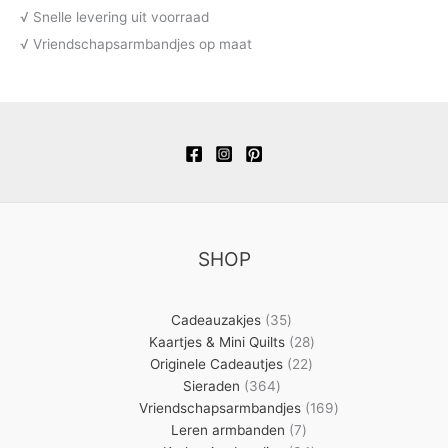
√ Snelle levering uit voorraad
√ Vriendschapsarmbandjes op maat
SHOP
35
Cadeauzakjes
35
producten
28
Kaartjes & Mini Quilts
28
22
producten
Originele Cadeautjes
22
364
producten
Sieraden
364
producten
169
Vriendschapsarmbandjes
169
7
producten
Leren armbanden
7