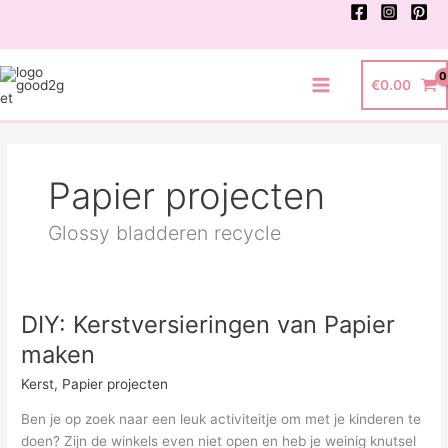
Ga
naar
de
inhoud
€
0.00
Main
Menu
Papier projecten
Glossy bladderen recycle
DIY: Kerstversieringen van Papier
maken
Kerst
,
Papier projecten
Ben je op zoek naar een leuk activiteitje om met je kinderen te
doen? Zijn de winkels even niet open en heb je weinig knutsel