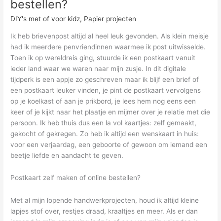
bestellen?
DIY's met of voor kidz
,
Papier projecten
Ik heb brievenpost altijd al heel leuk gevonden. Als klein meisje
had ik meerdere penvriendinnen waarmee ik post uitwisselde.
Toen ik op wereldreis ging, stuurde ik een postkaart vanuit
ieder land waar we waren naar mijn zusje. In dit digitale
tijdperk is een appje zo geschreven maar ik blijf een brief of
een postkaart leuker vinden, je pint de postkaart vervolgens
op je koelkast of aan je prikbord, je lees hem nog eens een
keer of je kijkt naar het plaatje en mijmer over je relatie met die
persoon. Ik heb thuis dus een la vol kaartjes: zelf gemaakt,
gekocht of gekregen. Zo heb ik altijd een wenskaart in huis:
voor een verjaardag, een geboorte of gewoon om iemand een
beetje liefde en aandacht te geven.
Postkaart zelf maken of online bestellen?
Met al mijn lopende handwerkprojecten, houd ik altijd kleine
lapjes stof over, restjes draad, kraaltjes en meer. Als er dan