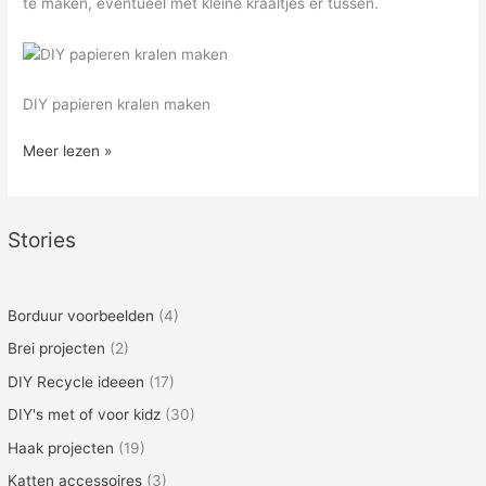
te maken, eventueel met kleine kraaltjes er tussen.
DIY papieren kralen maken
DIY:
Meer lezen »
Papieren
kralen
kettingen
Stories
zelf
maken
Borduur voorbeelden
(4)
Brei projecten
(2)
DIY Recycle ideeen
(17)
DIY's met of voor kidz
(30)
Haak projecten
(19)
Katten accessoires
(3)