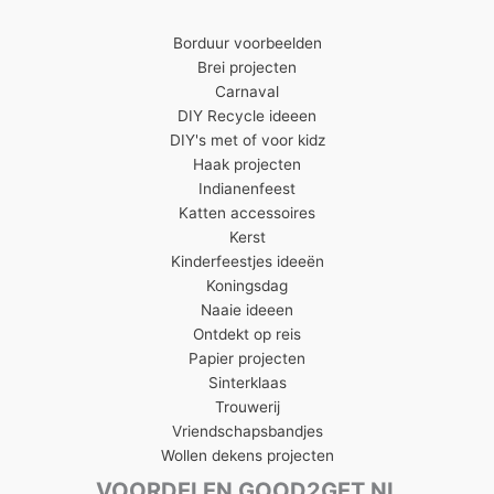
Borduur voorbeelden
Brei projecten
Carnaval
DIY Recycle ideeen
DIY's met of voor kidz
Haak projecten
Indianenfeest
Katten accessoires
Kerst
Kinderfeestjes ideeën
Koningsdag
Naaie ideeen
Ontdekt op reis
Papier projecten
Sinterklaas
Trouwerij
Vriendschapsbandjes
Wollen dekens projecten
VOORDELEN GOOD2GET.NL