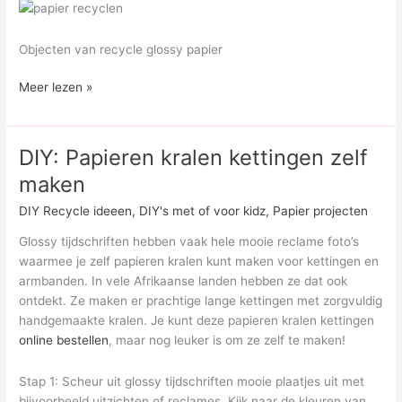
Objecten van recycle glossy papier
Objecten
Meer lezen »
gemaakt
van
papier,
DIY: Papieren kralen kettingen zelf
zorgvuldig
maken
gevouwen
en
DIY Recycle ideeen
,
DIY's met of voor kidz
,
Papier projecten
opgerold
Glossy tijdschriften hebben vaak hele mooie reclame foto’s
waarmee je zelf papieren kralen kunt maken voor kettingen en
armbanden. In vele Afrikaanse landen hebben ze dat ook
ontdekt. Ze maken er prachtige lange kettingen met zorgvuldig
handgemaakte kralen. Je kunt deze papieren kralen kettingen
online bestellen
, maar nog leuker is om ze zelf te maken!
Stap 1: Scheur uit glossy tijdschriften mooie plaatjes uit met
bijvoorbeeld uitzichten of reclames. Kijk naar de kleuren van