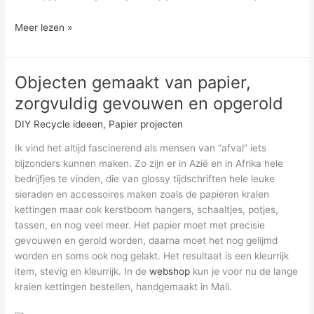
Zelf
Meer lezen »
een
Postkaart
maken
Objecten gemaakt van papier,
of
zorgvuldig gevouwen en opgerold
online
bestellen?
DIY Recycle ideeen
,
Papier projecten
Ik vind het altijd fascinerend als mensen van “afval” iets
bijzonders kunnen maken. Zo zijn er in Azië en in Afrika hele
bedrijfjes te vinden, die van glossy tijdschriften hele leuke
sieraden en accessoires maken zoals de papieren kralen
kettingen maar ook kerstboom hangers, schaaltjes, potjes,
tassen, en nog veel meer. Het papier moet met precisie
gevouwen en gerold worden, daarna moet het nog gelijmd
worden en soms ook nog gelakt. Het resultaat is een kleurrijk
item, stevig en kleurrijk. In de
webshop
kun je voor nu de lange
kralen kettingen bestellen, handgemaakt in Mali.