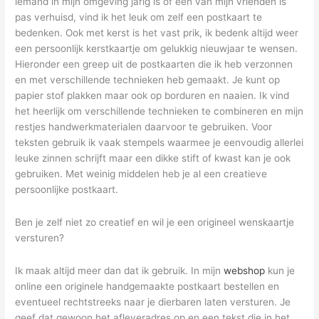
iemand in mijn omgeving jarig is of een van mijn vrienden is
pas verhuisd, vind ik het leuk om zelf een postkaart te
bedenken. Ook met kerst is het vast prik, ik bedenk altijd weer
een persoonlijk kerstkaartje om gelukkig nieuwjaar te wensen.
Hieronder een greep uit de postkaarten die ik heb verzonnen
en met verschillende technieken heb gemaakt. Je kunt op
papier stof plakken maar ook op borduren en naaien. Ik vind
het heerlijk om verschillende technieken te combineren en mijn
restjes handwerkmaterialen daarvoor te gebruiken. Voor
teksten gebruik ik vaak stempels waarmee je eenvoudig allerlei
leuke zinnen schrijft maar een dikke stift of kwast kan je ook
gebruiken. Met weinig middelen heb je al een creatieve
persoonlijke postkaart.
Ben je zelf niet zo creatief en wil je een origineel wenskaartje
versturen?
Ik maak altijd meer dan dat ik gebruik. In mijn
webshop
kun je
online een originele handgemaakte postkaart bestellen en
eventueel rechtstreeks naar je dierbaren laten versturen. Je
geef dat gewoon het afleveradres op en een tekst die in het