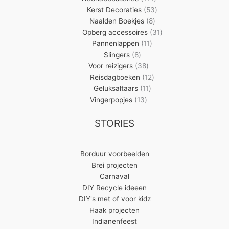
producten
53
Kerst Decoraties
53
8
producten
Naalden Boekjes
8
producten
31
Opberg accessoires
31
11
producten
Pannenlappen
11
8
producten
Slingers
8
producten
38
Voor reizigers
38
producten
12
Reisdagboeken
12
11
producten
Geluksaltaars
11
13
producten
Vingerpopjes
13
producten
STORIES
Borduur voorbeelden
Brei projecten
Carnaval
DIY Recycle ideeen
DIY's met of voor kidz
Haak projecten
Indianenfeest