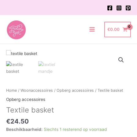
Ga
naar
de
inhoud
€
0.00
Main
Menu
Home
/
Woonaccessoires
/
Opberg accessoires
/ Textile basket
Opberg accessoires
Textile basket
€
24.50
Beschikbaarheid:
Slechts 1 resterend op voorraad