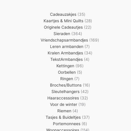
35
Cadeauzakjes
35
producten
28
Kaartjes & Mini Quilts
28
22
producten
Originele Cadeautjes
22
364
producten
Sieraden
364
producten
169
Vriendschapsarmbandjes
169
7
producten
Leren armbanden
7
producten
34
Kralen Armbandjes
34
4
producten
TekstArmbandjes
4
96
producten
Kettingen
96
5
producten
Oorbellen
5
7
producten
Ringen
7
producten
16
Broches/Buttons
16
42
producten
Sleutelhangers
42
32
producten
Haaraccessoires
32
19
producten
Voor de winter
19
4
producten
Riemen
4
producten
37
Tasjes & Buideltjes
37
6
producten
Portemonnees
6
producten
114
Woonaccessoires
114