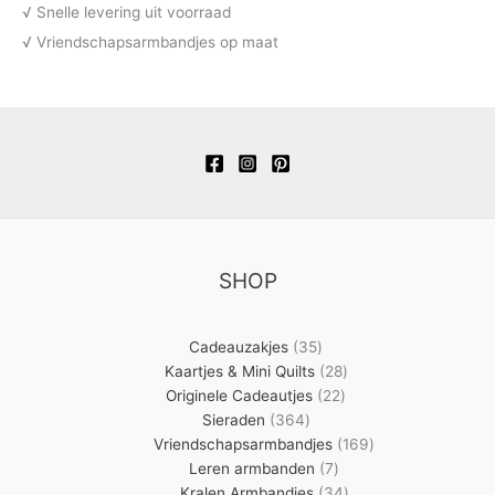
√ Snelle levering uit voorraad
√ Vriendschapsarmbandjes op maat
SHOP
35
Cadeauzakjes
35
producten
28
Kaartjes & Mini Quilts
28
22
producten
Originele Cadeautjes
22
364
producten
Sieraden
364
producten
169
Vriendschapsarmbandjes
169
7
producten
Leren armbanden
7
producten
34
Kralen Armbandjes
34