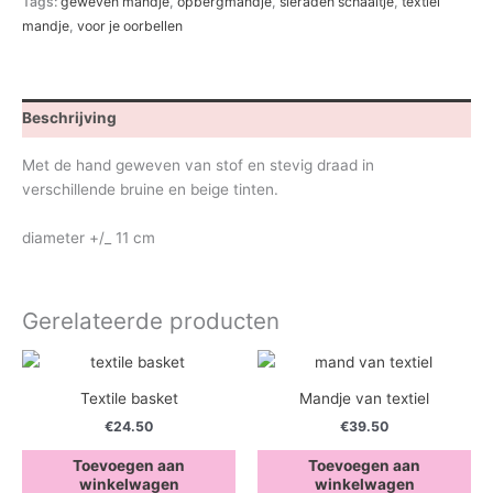
Tags:
geweven mandje
,
opbergmandje
,
sieraden schaaltje
,
textiel
mandje
,
voor je oorbellen
Beschrijving
Met de hand geweven van stof en stevig draad in
verschillende bruine en beige tinten.
diameter +/_ 11 cm
Gerelateerde producten
Textile basket
Mandje van textiel
€
24.50
€
39.50
Toevoegen aan
Toevoegen aan
winkelwagen
winkelwagen