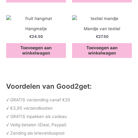
Hangmatje
Mandje van textiel
€
24.50
€
27.50
Toevoegen aan
Toevoegen aan
winkelwagen
winkelwagen
Voordelen van Good2get:
√ GRATIS verzending vanaf €20
√ €3,95 verzendkosten
√ GRATIS inpakken als cadeau
√ Veilig betalen (iDeal, Paypal)
√ Zending als brievenbuspost