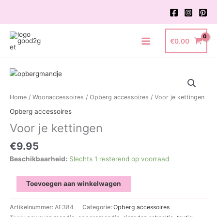
Ga
naar
de
inhoud
€
0.00
Main
Menu
Home
/
Woonaccessoires
/
Opberg accessoires
/ Voor je kettingen
Opberg accessoires
Voor je kettingen
€
9.95
Beschikbaarheid:
Slechts 1 resterend op voorraad
Voor
Toevoegen aan winkelwagen
je
kettingen
Artikelnummer:
AE384
Categorie:
Opberg accessoires
aantal