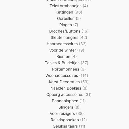
4
producten
TekstArmbandjes
4
96
producten
Kettingen
96
5
producten
Oorbellen
5
7
producten
Ringen
7
producten
16
Broches/Buttons
16
42
producten
Sleutelhangers
42
32
producten
Haaraccessoires
32
19
producten
Voor de winter
19
4
producten
Riemen
4
producten
37
Tasjes & Buideltjes
37
6
producten
Portemonnees
6
producten
114
Woonaccessoires
114
producten
53
Kerst Decoraties
53
8
producten
Naalden Boekjes
8
producten
31
Opberg accessoires
31
11
producten
Pannenlappen
11
8
producten
Slingers
8
producten
38
Voor reizigers
38
producten
12
Reisdagboeken
12
11
producten
Geluksaltaars
11