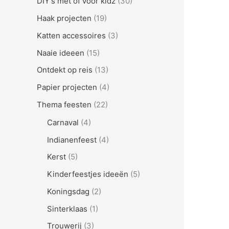
DIY's met of voor kidz
(30)
Haak projecten
(19)
Katten accessoires
(3)
Naaie ideeen
(15)
Ontdekt op reis
(13)
Papier projecten
(4)
Thema feesten
(22)
Carnaval
(4)
Indianenfeest
(4)
Kerst
(5)
Kinderfeestjes ideeën
(5)
Koningsdag
(2)
Sinterklaas
(1)
Trouwerij
(3)