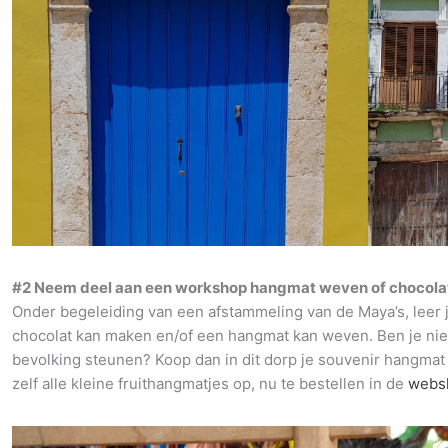
#2 Neem deel aan een workshop hangmat weven of chocolat
Onder begeleiding van een afstammeling van de Maya’s, leer j
chocolat kan maken en/of een hangmat kan weven. Ben je niet
bevolking steunen? Koop dan in dit dorp je souvenir hangmat 
zelf alle kleine fruithangmatjes op, nu te bestellen in de
webs