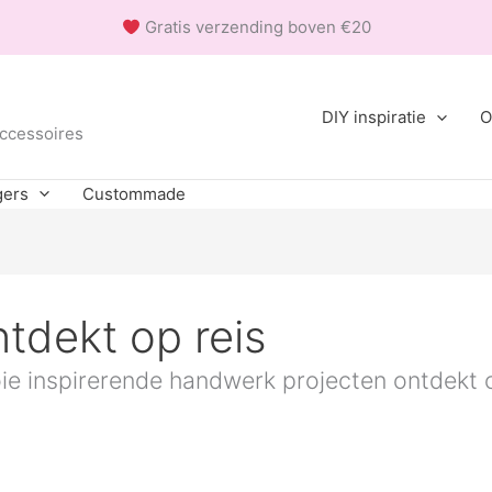
Gratis verzending boven €20
DIY inspiratie
O
accessoires
gers
Custommade
tdekt op reis
e inspirerende handwerk projecten ontdekt o