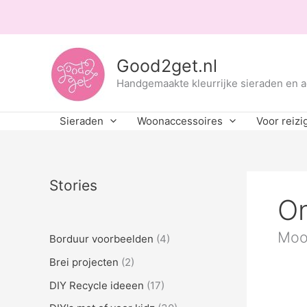
Ga
naar
de
inhoud
Good2get.nl
Handgemaakte kleurrijke sieraden en 
Sieraden
Woonaccessoires
Voor reizi
Stories
On
Mooi
Borduur voorbeelden
(4)
Brei projecten
(2)
DIY Recycle ideeen
(17)