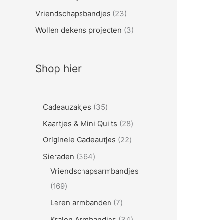
Vriendschapsbandjes
(23)
Wollen dekens projecten
(3)
Shop hier
3
Cadeauzakjes
35
5
2
Kaartjes & Mini Quilts
28
p
8
2
Originele Cadeautjes
22
r
p
2
3
Sieraden
364
o
r
p
6
Vriendschapsarmbandjes
d
o
r
1
4
169
u
d
o
6
p
7
Leren armbanden
7
c
u
d
9
r
p
3
Kralen Armbandjes
34