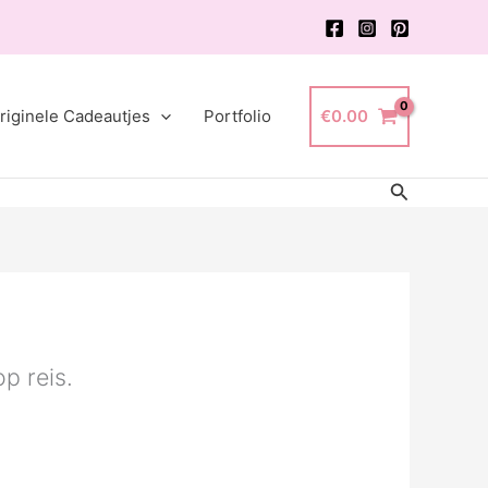
riginele Cadeautjes
Portfolio
€
0.00
Zoeken
p reis.