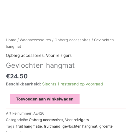
Home
/
Woonaccessoires
/
Opberg accessoires
/ Gevlochten
hangmat
Opberg accessoires
,
Voor reizigers
Gevlochten hangmat
€
24.50
Beschikbaarheid:
Slechts 1 resterend op voorraad
Gevlochten
Toevoegen aan winkelwagen
hangmat
aantal
Artikelnummer:
AE426
Categorieën:
Opberg accessoires
,
Voor reizigers
Tags:
fruit hangmatje
,
fruitmand
,
gevlochten hangmat
,
groente