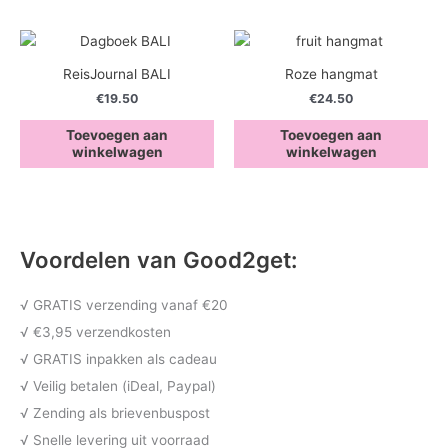
ReisJournal BALI
Roze hangmat
€
19.50
€
24.50
Toevoegen aan
Toevoegen aan
winkelwagen
winkelwagen
Voordelen van Good2get:
√ GRATIS verzending vanaf €20
√ €3,95 verzendkosten
√ GRATIS inpakken als cadeau
√ Veilig betalen (iDeal, Paypal)
√ Zending als brievenbuspost
√ Snelle levering uit voorraad