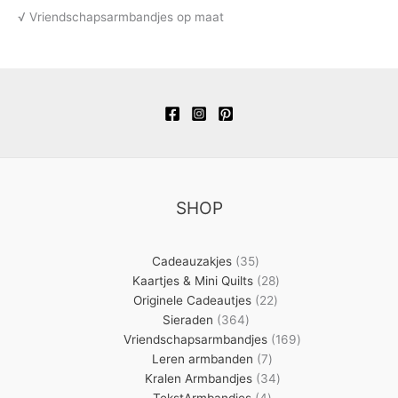
√ Vriendschapsarmbandjes op maat
SHOP
35
Cadeauzakjes
35
producten
28
Kaartjes & Mini Quilts
28
22
producten
Originele Cadeautjes
22
364
producten
Sieraden
364
producten
169
Vriendschapsarmbandjes
169
7
producten
Leren armbanden
7
producten
34
Kralen Armbandjes
34
4
producten