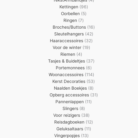
TekstArmbandjes
4
96
producten
Kettingen
96
5
producten
Oorbellen
5
7
producten
Ringen
7
producten
16
Broches/Buttons
16
42
producten
Sleutelhangers
42
32
producten
Haaraccessoires
32
19
producten
Voor de winter
19
4
producten
Riemen
4
producten
37
Tasjes & Buideltjes
37
6
producten
Portemonnees
6
producten
114
Woonaccessoires
114
producten
53
Kerst Decoraties
53
8
producten
Naalden Boekjes
8
producten
31
Opberg accessoires
31
11
producten
Pannenlappen
11
8
producten
Slingers
8
producten
38
Voor reizigers
38
producten
12
Reisdagboeken
12
11
producten
Geluksaltaars
11
13
producten
Vingerpopjes
13