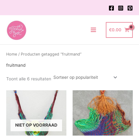
Ga
naar
de
inhoud
€
0.00
Main
Menu
Home
/ Producten getagged “fruitmand”
fruitmand
Gesorteerd
Toont alle 6 resultaten
op
populariteit
NIET OP VOORRAAD