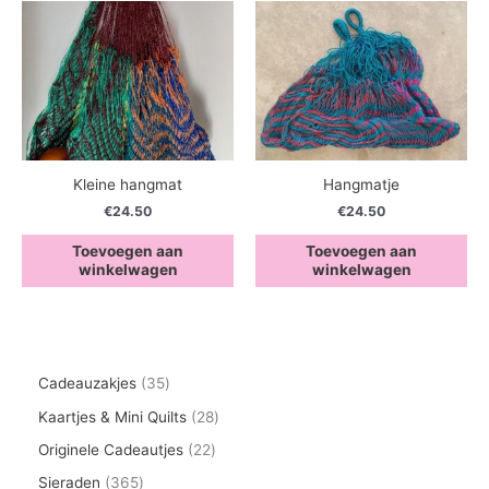
Kleine hangmat
Hangmatje
€
24.50
€
24.50
Toevoegen aan
Toevoegen aan
winkelwagen
winkelwagen
3
Cadeauzakjes
35
5
2
Kaartjes & Mini Quilts
28
p
8
2
Originele Cadeautjes
22
r
p
2
3
Sieraden
365