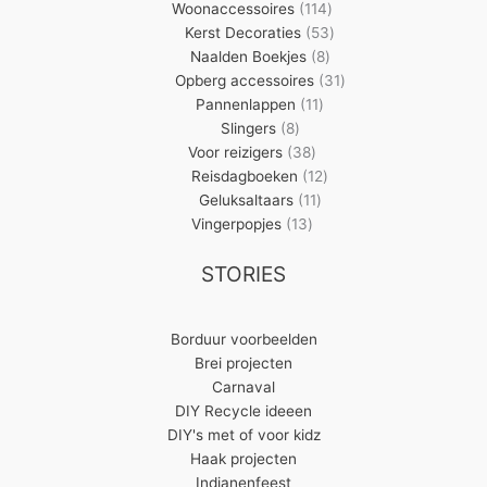
producten
114
Woonaccessoires
114
producten
53
Kerst Decoraties
53
8
producten
Naalden Boekjes
8
producten
31
Opberg accessoires
31
11
producten
Pannenlappen
11
8
producten
Slingers
8
producten
38
Voor reizigers
38
producten
12
Reisdagboeken
12
11
producten
Geluksaltaars
11
13
producten
Vingerpopjes
13
producten
STORIES
Borduur voorbeelden
Brei projecten
Carnaval
DIY Recycle ideeen
DIY's met of voor kidz
Haak projecten
Indianenfeest