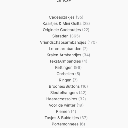
35
Cadeauzakjes
35
producten
28
Kaartjes & Mini Quilts
28
22
producten
Originele Cadeautjes
22
365
producten
Sieraden
365
producten
170
Vriendschapsarmbandjes
170
7
producten
Leren armbanden
7
producten
34
Kralen Armbandjes
34
4
producten
TekstArmbandjes
4
96
producten
Kettingen
96
5
producten
Oorbellen
5
7
producten
Ringen
7
producten
16
Broches/Buttons
16
42
producten
Sleutelhangers
42
32
producten
Haaraccessoires
32
19
producten
Voor de winter
19
4
producten
Riemen
4
producten
37
Tasjes & Buideltjes
37
6
producten
Portemonnees
6