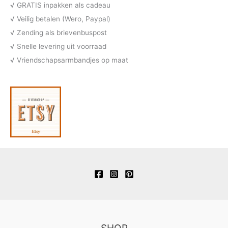
c
√ GRATIS inpakken als cadeau
n
e
t
√ Veilig betalen (Wero, Paypal)
n
e
√ Zending als brievenbuspost
n
√ Snelle levering uit voorraad
√ Vriendschapsarmbandjes op maat
SHOP