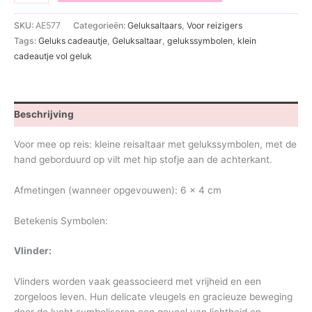
cadeautje
aantal
SKU:
AE577
Categorieën:
Geluksaltaars
,
Voor reizigers
Tags:
Geluks cadeautje
,
Geluksaltaar
,
gelukssymbolen
,
klein
cadeautje vol geluk
Beschrijving
Voor mee op reis: kleine reisaltaar met gelukssymbolen, met de
hand geborduurd op vilt met hip stofje aan de achterkant.
Afmetingen (wanneer opgevouwen): 6 x 4 cm
Betekenis Symbolen:
Vlinder:
Vlinders worden vaak geassocieerd met vrijheid en een
zorgeloos leven. Hun delicate vleugels en gracieuze beweging