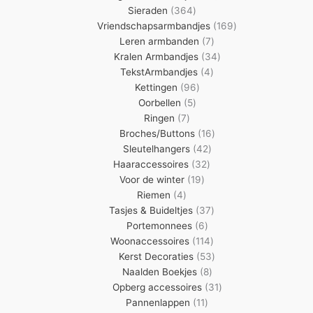
364
producten
Sieraden
364
producten
169
Vriendschapsarmbandjes
169
7
producten
Leren armbanden
7
producten
34
Kralen Armbandjes
34
4
producten
TekstArmbandjes
4
96
producten
Kettingen
96
5
producten
Oorbellen
5
7
producten
Ringen
7
producten
16
Broches/Buttons
16
42
producten
Sleutelhangers
42
32
producten
Haaraccessoires
32
19
producten
Voor de winter
19
4
producten
Riemen
4
producten
37
Tasjes & Buideltjes
37
6
producten
Portemonnees
6
producten
114
Woonaccessoires
114
producten
53
Kerst Decoraties
53
8
producten
Naalden Boekjes
8
producten
31
Opberg accessoires
31
11
producten
Pannenlappen
11