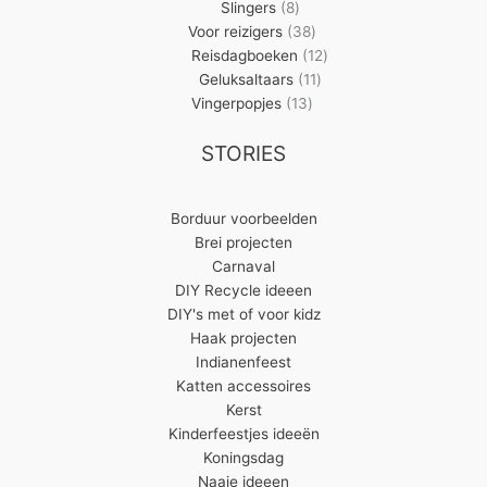
8
producten
Slingers
8
producten
38
Voor reizigers
38
producten
12
Reisdagboeken
12
11
producten
Geluksaltaars
11
13
producten
Vingerpopjes
13
producten
STORIES
Borduur voorbeelden
Brei projecten
Carnaval
DIY Recycle ideeen
DIY's met of voor kidz
Haak projecten
Indianenfeest
Katten accessoires
Kerst
Kinderfeestjes ideeën
Koningsdag
Naaie ideeen