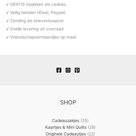
√ GRATIS inpakken als cadeau
√ Veilig betalen (iDeal, Paypal)
√ Zending als brievenbuspost
√ Snelle levering uit voorraad
√ Vriendschapsarmbandjes op maat
SHOP
35
Cadeauzakjes
35
producten
28
Kaartjes & Mini Quilts
28
22
producten
Originele Cadeautjes
22