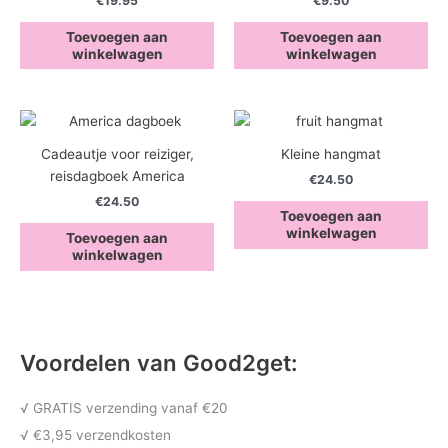
€
19.95
€
9.50
Toevoegen aan
Toevoegen aan
winkelwagen
winkelwagen
Cadeautje voor reiziger,
Kleine hangmat
reisdagboek America
€
24.50
€
24.50
Toevoegen aan
winkelwagen
Toevoegen aan
winkelwagen
Voordelen van Good2get:
√ GRATIS verzending vanaf €20
√ €3,95 verzendkosten