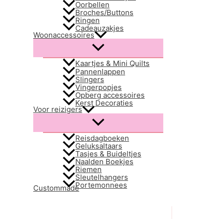
Oorbellen
Broches/Buttons
Ringen
Cadeauzakjes
Woonaccessoires
Menu
schakelen
Kaartjes & Mini Quilts
Pannenlappen
Slingers
Vingerpopjes
Opberg accessoires
Kerst Decoraties
Voor reizigers
Menu
schakelen
Reisdagboeken
Geluksaltaars
Tasjes & Buideltjes
Naalden Boekjes
Riemen
Sleutelhangers
Portemonnees
Custommade
Zoeken