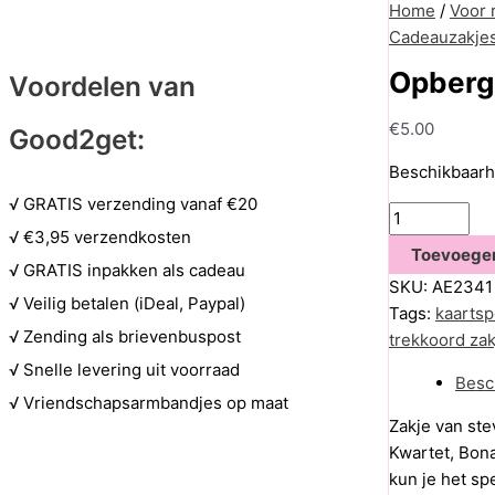
Home
/
Voor 
Cadeauzakje
Opbergz
Voordelen van
€
5.00
Good2get:
Beschikbaarh
√ GRATIS verzending vanaf €20
Opbergzakje
√ €3,95 verzendkosten
voor
Toevoege
kaartspel
√ GRATIS inpakken als cadeau
SKU:
AE2341
aantal
√ Veilig betalen (iDeal, Paypal)
Tags:
kaartsp
√ Zending als brievenbuspost
trekkoord zak
√ Snelle levering uit voorraad
Besc
√ Vriendschapsarmbandjes op maat
Zakje van ste
Kwartet, Bona
kun je het sp