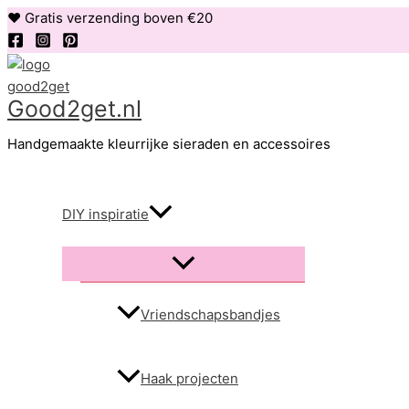
Ga
❤ Gratis verzending boven €20
naar
de
inhoud
Good2get.nl
Handgemaakte kleurrijke sieraden en accessoires
DIY inspiratie
Menu
schakelen
Vriendschapsbandjes
Haak projecten