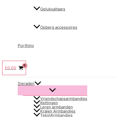
Geluksaltaars
Opberg accessoires
Portfolio
€
0.00
Sieraden
Menu
schakelen
Vriendschapsarmbandjes
Kettingen
Leren armbanden
Kralen Armbandjes
TekstArmbandjes