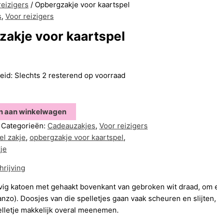
reizigers
/ Opbergzakje voor kaartspel
s
,
Voor reizigers
akje voor kaartspel
eid:
Slechts 2 resterend op voorraad
n aan winkelwagen
Categorieën:
Cadeauzakjes
,
Voor reizigers
el zakje
,
opbergzakje voor kaartspel
,
je
hrijving
vig katoen met gehaakt bovenkant van gebroken wit draad, om e
nzo). Doosjes van die spelletjes gaan vaak scheuren en slijten, m
elletje makkelijk overal meenemen.