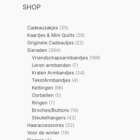
SHOP
35
Cadeauzakjes
35
producten
28
Kaartjes & Mini Quilts
28
22
producten
Originele Cadeautjes
22
364
producten
Sieraden
364
producten
169
Vriendschapsarmbandjes
169
7
producten
Leren armbanden
7
producten
34
Kralen Armbandjes
34
4
producten
TekstArmbandjes
4
96
producten
Kettingen
96
5
producten
Oorbellen
5
7
producten
Ringen
7
producten
16
Broches/Buttons
16
42
producten
Sleutelhangers
42
32
producten
Haaraccessoires
32
19
producten
Voor de winter
19
4
producten