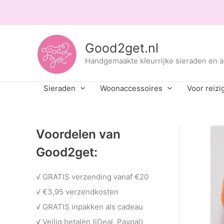
Ga
naar
de
inhoud
Good2get.nl
Handgemaakte kleurrijke sieraden en 
Sieraden
Woonaccessoires
Voor reizi
Voordelen van
Good2get:
√ GRATIS verzending vanaf €20
√ €3,95 verzendkosten
√ GRATIS inpakken als cadeau
√ Veilig betalen (iDeal, Paypal)