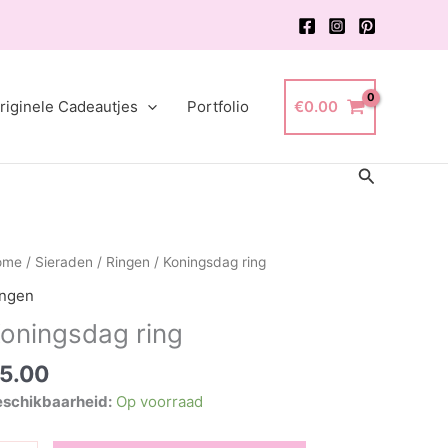
riginele Cadeautjes
Portfolio
€
0.00
Zoeken
ome
/
Sieraden
/
Ringen
/ Koningsdag ring
ingen
oningsdag ring
5.00
schikbaarheid:
Op voorraad