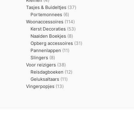
Riemen
4
producten
37
Tasjes & Buideltjes
37
6
producten
Portemonnees
6
producten
114
Woonaccessoires
114
producten
53
Kerst Decoraties
53
8
producten
Naalden Boekjes
8
producten
31
Opberg accessoires
31
11
producten
Pannenlappen
11
8
producten
Slingers
8
producten
38
Voor reizigers
38
producten
12
Reisdagboeken
12
11
producten
Geluksaltaars
11
13
producten
Vingerpopjes
13
producten