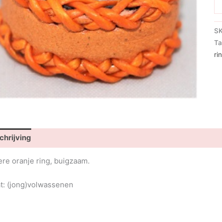
Ko
ri
aa
S
Ta
ri
chrijving
ere oranje ring, buigzaam.
t: (jong)volwassenen