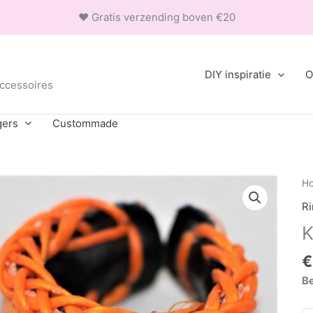
❤ Gratis verzending boven €20
DIY inspiratie
O
accessoires
gers
Custommade
H
R
K
€
Be