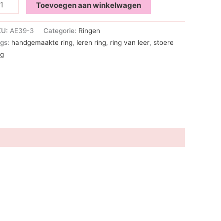
ningsdag
Toevoegen aan winkelwagen
ng
ntal
KU:
AE39-3
Categorie:
Ringen
gs:
handgemaakte ring
,
leren ring
,
ring van leer
,
stoere
ng