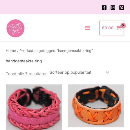
Ga
naar
de
inhoud
€
0.00
Main
Menu
Home
/ Producten getagged “handgemaakte ring”
handgemaakte ring
Gesorteerd
Toont alle 7 resultaten
op
populariteit