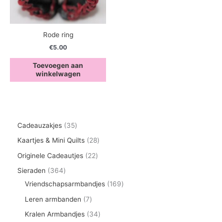
Rode ring
€
5.00
Toevoegen aan
winkelwagen
3
Cadeauzakjes
35
5
2
Kaartjes & Mini Quilts
28
p
8
2
Originele Cadeautjes
22
r
p
2
3
Sieraden
364
o
r
p
6
1
Vriendschapsarmbandjes
169
d
o
r
4
6
7
Leren armbanden
7
u
d
o
p
9
p
3
Kralen Armbandjes
34
c
u
d