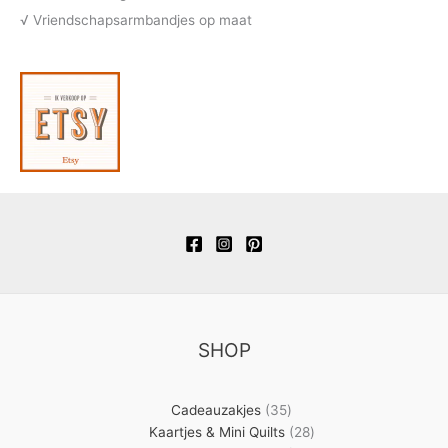
√ Vriendschapsarmbandjes op maat
SHOP
35
Cadeauzakjes
35
producten
28
Kaartjes & Mini Quilts
28