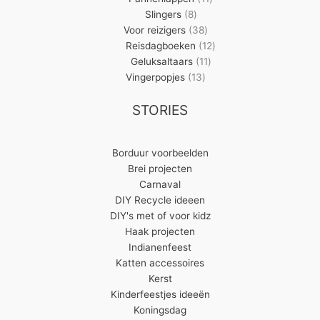
8
producten
Slingers
8
producten
38
Voor reizigers
38
producten
12
Reisdagboeken
12
11
producten
Geluksaltaars
11
13
producten
Vingerpopjes
13
producten
STORIES
Borduur voorbeelden
Brei projecten
Carnaval
DIY Recycle ideeen
DIY's met of voor kidz
Haak projecten
Indianenfeest
Katten accessoires
Kerst
Kinderfeestjes ideeën
Koningsdag