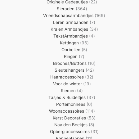
22
producten
Originele Cadeautjes
22
364
producten
Sieraden
364
producten
169
Vriendschapsarmbandjes
169
7
producten
Leren armbanden
7
producten
34
Kralen Armbandjes
34
4
producten
TekstArmbandjes
4
96
producten
Kettingen
96
5
producten
Oorbellen
5
7
producten
Ringen
7
producten
16
Broches/Buttons
16
42
producten
Sleutelhangers
42
32
producten
Haaraccessoires
32
19
producten
Voor de winter
19
4
producten
Riemen
4
producten
37
Tasjes & Buideltjes
37
6
producten
Portemonnees
6
producten
114
Woonaccessoires
114
producten
53
Kerst Decoraties
53
8
producten
Naalden Boekjes
8
producten
31
Opberg accessoires
31
11
producten
Pannenlappen
11