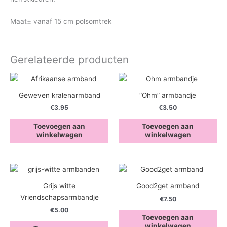
Maat± vanaf 15 cm polsomtrek
Gerelateerde producten
Geweven kralenarmband
“Ohm” armbandje
€
3.95
€
3.50
Toevoegen aan
Toevoegen aan
winkelwagen
winkelwagen
Grijs witte
Good2get armband
Vriendschapsarmbandje
€
7.50
€
5.00
Toevoegen aan
winkelwagen