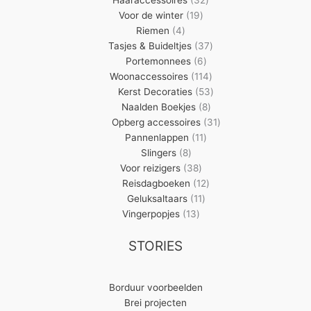
19
producten
Voor de winter
19
4
producten
Riemen
4
producten
37
Tasjes & Buideltjes
37
6
producten
Portemonnees
6
producten
114
Woonaccessoires
114
producten
53
Kerst Decoraties
53
8
producten
Naalden Boekjes
8
producten
31
Opberg accessoires
31
11
producten
Pannenlappen
11
8
producten
Slingers
8
producten
38
Voor reizigers
38
producten
12
Reisdagboeken
12
11
producten
Geluksaltaars
11
13
producten
Vingerpopjes
13
producten
STORIES
Borduur voorbeelden
Brei projecten