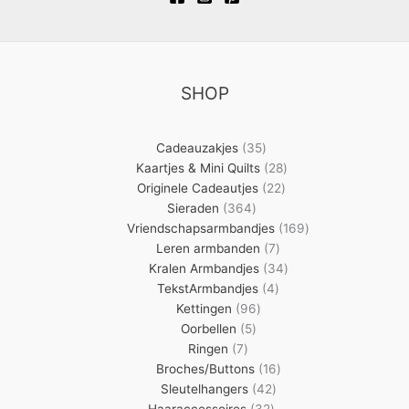
SHOP
35
Cadeauzakjes
35
producten
28
Kaartjes & Mini Quilts
28
22
producten
Originele Cadeautjes
22
364
producten
Sieraden
364
producten
169
Vriendschapsarmbandjes
169
7
producten
Leren armbanden
7
producten
34
Kralen Armbandjes
34
4
producten
TekstArmbandjes
4
96
producten
Kettingen
96
5
producten
Oorbellen
5
7
producten
Ringen
7
producten
16
Broches/Buttons
16
42
producten
Sleutelhangers
42
32
producten
Haaraccessoires
32