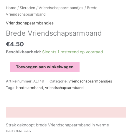
Home
/
Sieraden
/
Vriendschapsarmbandjes
/ Brede
Vriendschapsarmband
Vriendschapsarmbandjes
Brede Vriendschapsarmband
€
4.50
Beschikbaarheid:
Slechts 1 resterend op voorraad
Brede
Toevoegen aan winkelwagen
Vriendschapsarmband
aantal
Artikelnummer:
AE149
Categorie:
Vriendschapsarmbandjes
Tags:
brede armband
,
vriendschapsarmband
Beschrijving
Strak geknoopt brede Vriendschapsarmband in warme
herfstkleuren.