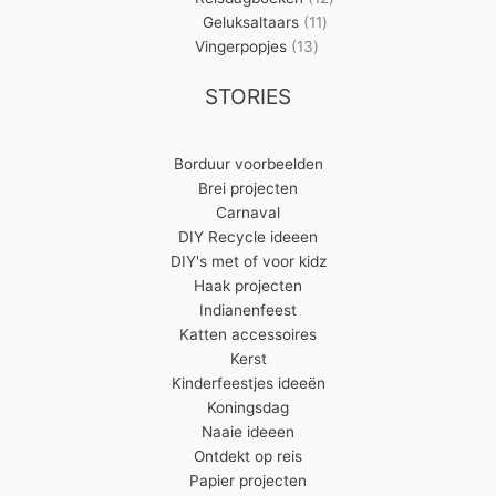
11
producten
Geluksaltaars
11
13
producten
Vingerpopjes
13
producten
STORIES
Borduur voorbeelden
Brei projecten
Carnaval
DIY Recycle ideeen
DIY's met of voor kidz
Haak projecten
Indianenfeest
Katten accessoires
Kerst
Kinderfeestjes ideeën
Koningsdag
Naaie ideeen
Ontdekt op reis
Papier projecten