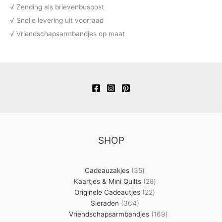
√ Zending als brievenbuspost
√ Snelle levering uit voorraad
√ Vriendschapsarmbandjes op maat
SHOP
35
Cadeauzakjes
35
producten
28
Kaartjes & Mini Quilts
28
22
producten
Originele Cadeautjes
22
364
producten
Sieraden
364
producten
169
Vriendschapsarmbandjes
169