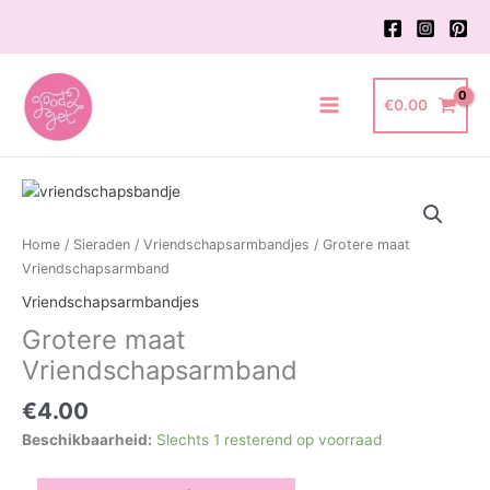
Ga
naar
de
inhoud
€
0.00
Main
Menu
Home
/
Sieraden
/
Vriendschapsarmbandjes
/ Grotere maat
Vriendschapsarmband
Vriendschapsarmbandjes
Grotere maat
Vriendschapsarmband
€
4.00
Beschikbaarheid:
Slechts 1 resterend op voorraad
Grotere