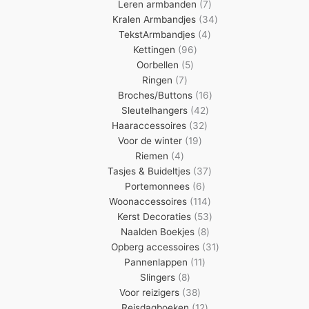
7
producten
Leren armbanden
7
producten
34
Kralen Armbandjes
34
4
producten
TekstArmbandjes
4
96
producten
Kettingen
96
5
producten
Oorbellen
5
7
producten
Ringen
7
producten
16
Broches/Buttons
16
42
producten
Sleutelhangers
42
32
producten
Haaraccessoires
32
19
producten
Voor de winter
19
4
producten
Riemen
4
producten
37
Tasjes & Buideltjes
37
6
producten
Portemonnees
6
producten
114
Woonaccessoires
114
producten
53
Kerst Decoraties
53
8
producten
Naalden Boekjes
8
producten
31
Opberg accessoires
31
11
producten
Pannenlappen
11
8
producten
Slingers
8
producten
38
Voor reizigers
38
producten
12
Reisdagboeken
12