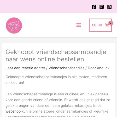
Ga
naar
de
inhoud
€
0.00
Main
Menu
Geknoopt vriendschapsarmbandje
naar wens online bestellen
Laat een reactie achter
/
Vriendschapsbandjes
/ Door
Anouck
Geknoopte vriendschapsarmbandjes in alle maten, motieven
en kleuren!
Een vriendschapsarmbandje is een origineel en uniek cadeau
voor een goede vriend of vriendin. Er wordt ook gezegd dat ze
geluk brengen vandaar de naam geluksarmbandjes. In de
webshop
kun je online stoere jongensarmbandjes of kleurrijke