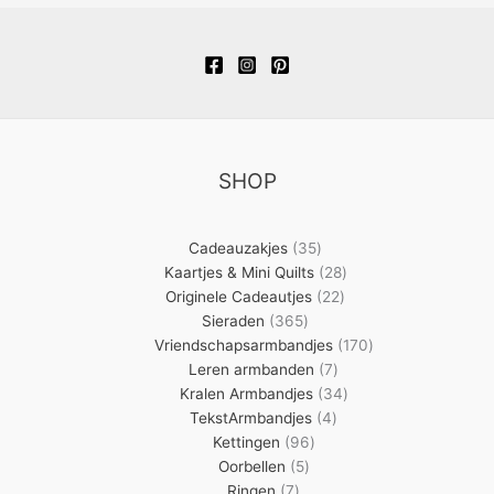
c
d
o
r
p
e
t
t
u
d
o
r
n
e
e
c
u
d
o
n
n
t
c
u
d
e
t
c
u
n
e
t
c
SHOP
n
e
t
n
e
35
Cadeauzakjes
35
n
producten
28
Kaartjes & Mini Quilts
28
22
producten
Originele Cadeautjes
22
365
producten
Sieraden
365
producten
170
Vriendschapsarmbandjes
170
7
producten
Leren armbanden
7
producten
34
Kralen Armbandjes
34
4
producten
TekstArmbandjes
4
96
producten
Kettingen
96
5
producten
Oorbellen
5
7
producten
Ringen
7