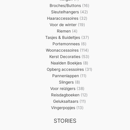
producten
16
Broches/Buttons
16
42
producten
Sleutelhangers
42
32
producten
Haaraccessoires
32
19
producten
Voor de winter
19
4
producten
Riemen
4
producten
37
Tasjes & Buideltjes
37
6
producten
Portemonnees
6
producten
114
Woonaccessoires
114
producten
53
Kerst Decoraties
53
8
producten
Naalden Boekjes
8
producten
31
Opberg accessoires
31
11
producten
Pannenlappen
11
8
producten
Slingers
8
producten
38
Voor reizigers
38
producten
12
Reisdagboeken
12
11
producten
Geluksaltaars
11
13
producten
Vingerpopjes
13
producten
STORIES