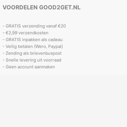
VOORDELEN GOOD2GET.NL
- GRATIS verzending vanaf €20
- €2,99 verzendkosten
- GRATIS inpakken als cadeau
- Veilig betalen (Wero, Paypal)
- Zending als brievenbuspost
- Snelle levering uit voorraad
- Geen account aanmaken
Retourneren
Portfolio
Contact
Custommade
Vragen
Algemene leveringsvoorwaarden
Over Good2get