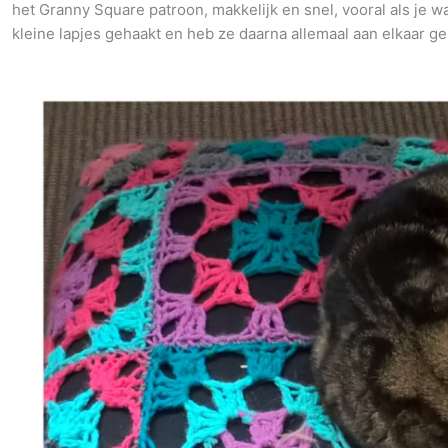
het Granny Square patroon, makkelijk en snel, vooral als je wa
kleine lapjes gehaakt en heb ze daarna allemaal aan elkaar geh