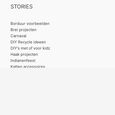
STORIES
Borduur voorbeelden
Brei projecten
Carnaval
DIY Recycle ideeen
DIY's met of voor kidz
Haak projecten
Indianenfeest
Katten accessoires
Kerst
Kinderfeestjes ideeën
Koningsdag
Naaie ideeen
Ontdekt op reis
Papier projecten
Sinterklaas