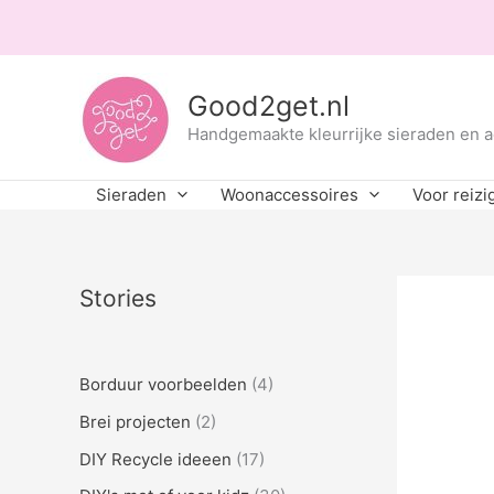
Ga
naar
de
inhoud
Good2get.nl
Handgemaakte kleurrijke sieraden en 
Sieraden
Woonaccessoires
Voor reizi
Stories
Borduur voorbeelden
(4)
Brei projecten
(2)
DIY Recycle ideeen
(17)