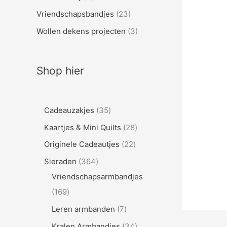
Vriendschapsbandjes
(23)
Wollen dekens projecten
(3)
Shop hier
3
Cadeauzakjes
35
5
2
Kaartjes & Mini Quilts
28
p
8
2
Originele Cadeautjes
22
r
p
2
3
Sieraden
364
o
r
p
6
Vriendschapsarmbandjes
d
o
r
1
4
169
u
d
o
6
p
7
Leren armbanden
7
c
u
d
9
r
p
3
Kralen Armbandjes
34