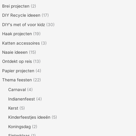
voor
Brei projecten
(2)
een
DIY Recycle ideeen
(17)
trouwerij
DIY's met of voor kidz
(30)
Haak projecten
(19)
Katten accessoires
(3)
Naaie ideeen
(15)
Ontdekt op reis
(13)
Papier projecten
(4)
Thema feesten
(22)
Carnaval
(4)
Indianenfeest
(4)
Kerst
(5)
Kinderfeestjes ideeën
(5)
Koningsdag
(2)
Sinterklaas
(1)