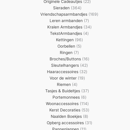
22
producten
Originele Cadeautjes
22
364
producten
Sieraden
364
producten
169
Vriendschapsarmbandjes
169
7
producten
Leren armbanden
7
producten
34
Kralen Armbandjes
34
4
producten
TekstArmbandjes
4
96
producten
Kettingen
96
5
producten
Oorbellen
5
7
producten
Ringen
7
producten
16
Broches/Buttons
16
42
producten
Sleutelhangers
42
32
producten
Haaraccessoires
32
19
producten
Voor de winter
19
4
producten
Riemen
4
producten
37
Tasjes & Buideltjes
37
6
producten
Portemonnees
6
producten
114
Woonaccessoires
114
producten
53
Kerst Decoraties
53
8
producten
Naalden Boekjes
8
producten
31
Opberg accessoires
31
11
producten
Pannenlappen
11