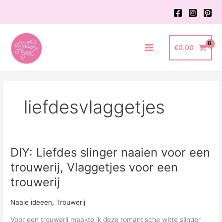
Ga
naar
de
inhoud
€
0.00
Main
Menu
liefdesvlaggetjes
DIY: Liefdes slinger naaien voor een
trouwerij, Vlaggetjes voor een
trouwerij
Naaie ideeen
,
Trouwerij
Voor een trouwerij maakte ik deze romantische witte slinger