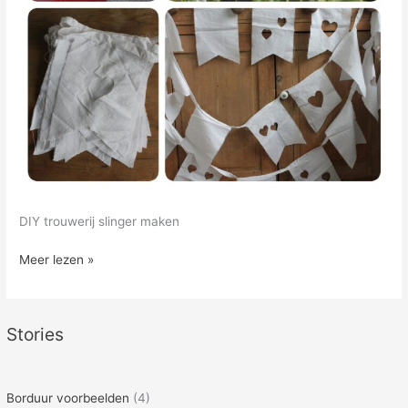
DIY trouwerij slinger maken
DIY:
Meer lezen »
Liefdes
slinger
naaien
Stories
voor
een
trouwerij,
Borduur voorbeelden
(4)
Vlaggetjes