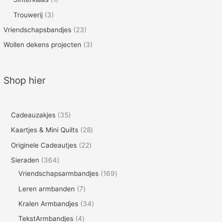
Trouwerij
(3)
Vriendschapsbandjes
(23)
Wollen dekens projecten
(3)
Shop hier
3
Cadeauzakjes
35
5
2
Kaartjes & Mini Quilts
28
p
8
2
Originele Cadeautjes
22
r
p
2
3
Sieraden
364
o
r
p
6
1
Vriendschapsarmbandjes
169
d
o
r
4
6
7
Leren armbanden
7
u
d
o
p
9
p
3
Kralen Armbandjes
34
c
u
d
r
p
r
4
4
TekstArmbandjes
4
t