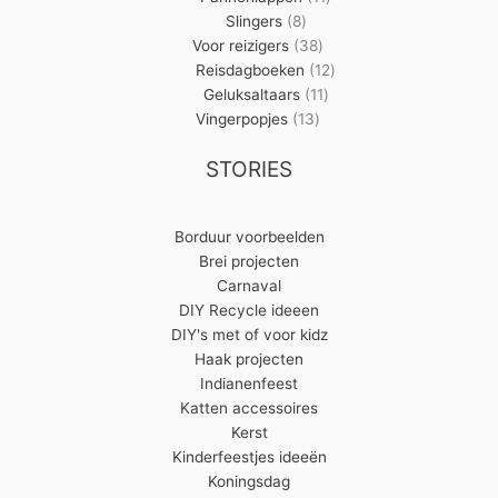
8
producten
Slingers
8
producten
38
Voor reizigers
38
producten
12
Reisdagboeken
12
11
producten
Geluksaltaars
11
13
producten
Vingerpopjes
13
producten
STORIES
Borduur voorbeelden
Brei projecten
Carnaval
DIY Recycle ideeen
DIY's met of voor kidz
Haak projecten
Indianenfeest
Katten accessoires
Kerst
Kinderfeestjes ideeën
Koningsdag