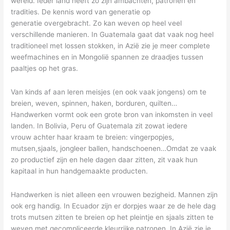
wereld. Ieder land heeft zo zijn ambachten, patronen en
tradities. De kennis word van generatie op
generatie overgebracht. Zo kan weven op heel veel
verschillende manieren. In Guatemala gaat dat vaak nog heel
traditioneel met lossen stokken, in Azië zie je meer complete
weefmachines en in Mongolië spannen ze draadjes tussen
paaltjes op het gras.
Van kinds af aan leren meisjes (en ook vaak jongens) om te
breien, weven, spinnen, haken, borduren, quilten…
Handwerken vormt ook een grote bron van inkomsten in veel
landen. In Bolivia, Peru of Guatemala zit zowat iedere
vrouw achter haar kraam te breien: vingerpopjes,
mutsen,sjaals, jongleer ballen, handschoenen…Omdat ze vaak
zo productief zijn en hele dagen daar zitten, zit vaak hun
kapitaal in hun handgemaakte producten.
Handwerken is niet alleen een vrouwen bezigheid. Mannen zijn
ook erg handig. In Ecuador zijn er dorpjes waar ze de hele dag
trots mutsen zitten te breien op het pleintje en sjaals zitten te
weven met gecompliceerde kleurrijke patronen. In Azië zie je