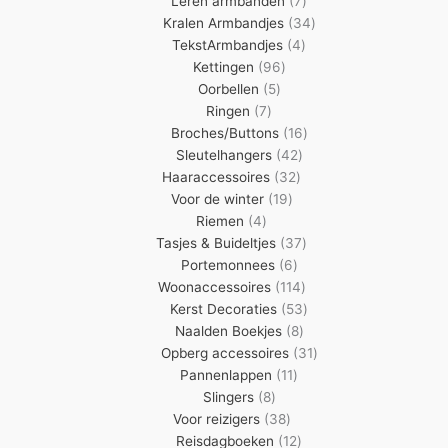
Leren armbanden
7
producten
34
Kralen Armbandjes
34
4
producten
TekstArmbandjes
4
96
producten
Kettingen
96
5
producten
Oorbellen
5
7
producten
Ringen
7
producten
16
Broches/Buttons
16
42
producten
Sleutelhangers
42
32
producten
Haaraccessoires
32
19
producten
Voor de winter
19
4
producten
Riemen
4
producten
37
Tasjes & Buideltjes
37
6
producten
Portemonnees
6
producten
114
Woonaccessoires
114
producten
53
Kerst Decoraties
53
8
producten
Naalden Boekjes
8
producten
31
Opberg accessoires
31
11
producten
Pannenlappen
11
8
producten
Slingers
8
producten
38
Voor reizigers
38
producten
12
Reisdagboeken
12