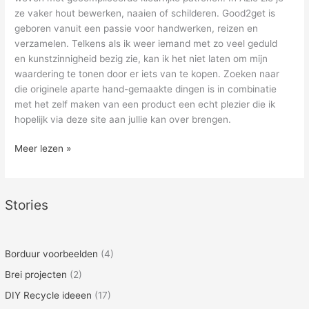
ze vaker hout bewerken, naaien of schilderen. Good2get is
geboren vanuit een passie voor handwerken, reizen en
verzamelen. Telkens als ik weer iemand met zo veel geduld
en kunstzinnigheid bezig zie, kan ik het niet laten om mijn
waardering te tonen door er iets van te kopen. Zoeken naar
die originele aparte hand-gemaakte dingen is in combinatie
met het zelf maken van een product een echt plezier die ik
hopelijk via deze site aan jullie kan over brengen.
Verre
Meer lezen »
reizen
ter
handwerk
Stories
inspiratie
Borduur voorbeelden
(4)
Brei projecten
(2)
DIY Recycle ideeen
(17)