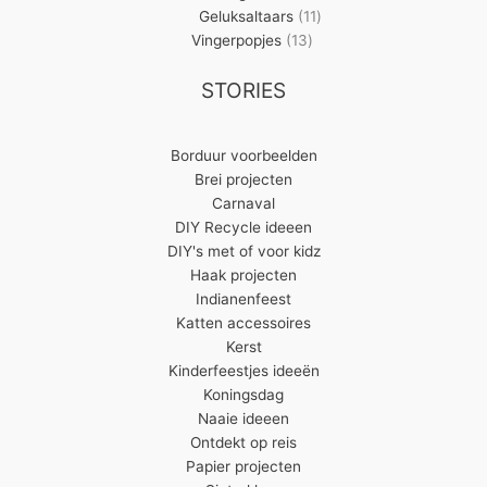
11
producten
Geluksaltaars
11
13
producten
Vingerpopjes
13
producten
STORIES
Borduur voorbeelden
Brei projecten
Carnaval
DIY Recycle ideeen
DIY's met of voor kidz
Haak projecten
Indianenfeest
Katten accessoires
Kerst
Kinderfeestjes ideeën
Koningsdag
Naaie ideeen
Ontdekt op reis
Papier projecten