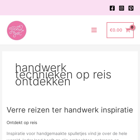
Ga
naar
de
inhoud
€
0.00
Main
Menu
handwerk
technieken op reis
ontdekken
Verre reizen ter handwerk inspiratie
Ontdekt op reis
Inspiratie voor handgemaakte spulletjes vind je over de hele