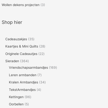
Wollen dekens projecten
(3)
Shop hier
3
Cadeauzakjes
35
5
2
Kaartjes & Mini Quilts
28
p
8
2
Originele Cadeautjes
22
r
p
2
3
Sieraden
364
o
r
p
6
1
Vriendschapsarmbandjes
169
d
o
r
4
6
7
Leren armbanden
7
u
d
o
p
9
p
3
Kralen Armbandjes
34
c
u
d
r
p
r
4
4
TekstArmbandjes
4
t
c
u
o
r
o
p
p
9
Kettingen
96
e
t
c
d
o
d
r
r
6
n
5
Oorbellen
5
e
t
u
d
u