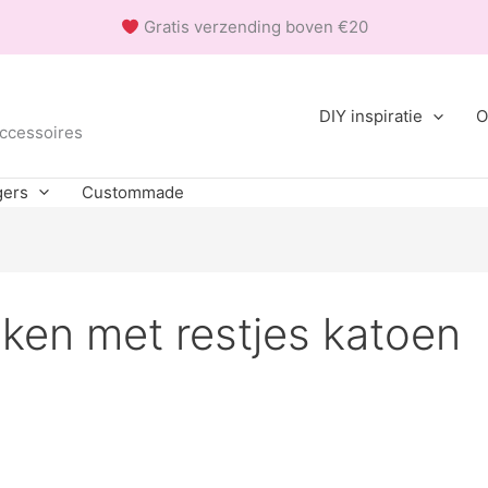
Gratis verzending boven €20
DIY inspiratie
O
accessoires
gers
Custommade
ken met restjes katoen