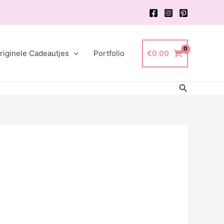
riginele Cadeautjes
Portfolio
€
0.00
Zoeken