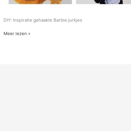
DIY: Inspiratie gehaakte Barbie jurkjes
Inspiratie:
Meer lezen »
gehaakte
jurkjes
voor
Barbie
poppen