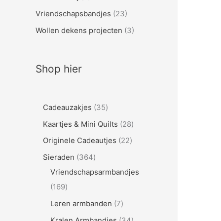
Vriendschapsbandjes
(23)
Wollen dekens projecten
(3)
Shop hier
3
Cadeauzakjes
35
5
2
Kaartjes & Mini Quilts
28
p
8
2
Originele Cadeautjes
22
r
p
2
3
Sieraden
364
o
r
p
6
Vriendschapsarmbandjes
d
o
r
1
4
169
u
d
o
6
p
7
Leren armbanden
7
c
u
d
9
r
p
3
Kralen Armbandjes
34