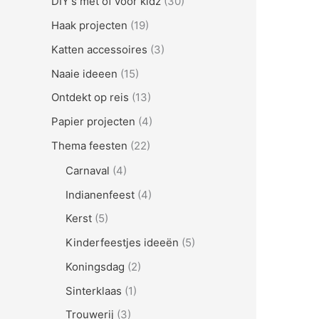
DIY's met of voor kidz
(30)
Haak projecten
(19)
Katten accessoires
(3)
Naaie ideeen
(15)
Ontdekt op reis
(13)
Papier projecten
(4)
Thema feesten
(22)
Carnaval
(4)
Indianenfeest
(4)
Kerst
(5)
Kinderfeestjes ideeën
(5)
Koningsdag
(2)
Sinterklaas
(1)
Trouwerij
(3)