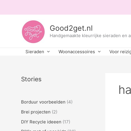
Ga
naar
de
inhoud
Good2get.nl
Handgemaakte kleurrijke sieraden en 
Sieraden
Woonaccessoires
Voor reizi
Stories
ha
Borduur voorbeelden
(4)
Brei projecten
(2)
DIY Recycle ideeen
(17)