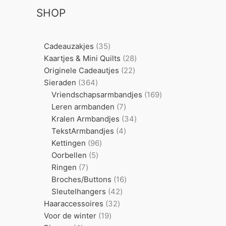
n
e
t
c
SHOP
n
e
t
n
e
35
Cadeauzakjes
35
n
producten
28
Kaartjes & Mini Quilts
28
22
producten
Originele Cadeautjes
22
364
producten
Sieraden
364
producten
169
Vriendschapsarmbandjes
169
7
producten
Leren armbanden
7
producten
34
Kralen Armbandjes
34
4
producten
TekstArmbandjes
4
96
producten
Kettingen
96
5
producten
Oorbellen
5
7
producten
Ringen
7
producten
16
Broches/Buttons
16
42
producten
Sleutelhangers
42
32
producten
Haaraccessoires
32
19
producten
Voor de winter
19