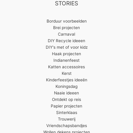
STORIES
Borduur voorbeelden
Brei projecten
Carnaval
DIY Recycle ideeen
DIY's met of voor kidz
Haak projecten
Indianenfeest
Katten accessoires
Kerst
Kinderfeestjes ideeën
Koningsdag
Naaie ideeen
Ontdekt op reis
Papier projecten
Sinterklaas
Trouwerij
Vriendschapsbandjes
Wollen dekens projecten