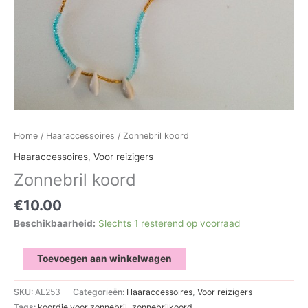
Home
/
Haaraccessoires
/ Zonnebril koord
Haaraccessoires
,
Voor reizigers
Zonnebril koord
€
10.00
Beschikbaarheid:
Slechts 1 resterend op voorraad
Zonnebril
Toevoegen aan winkelwagen
koord
aantal
SKU:
AE253
Categorieën:
Haaraccessoires
,
Voor reizigers
Tags:
koordje voor zonnebril
,
zonnebrilkoord