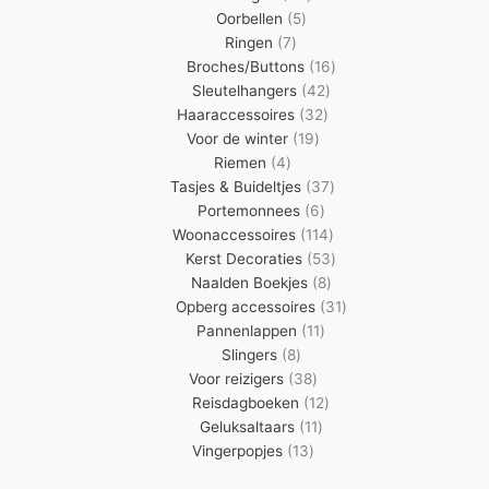
5
producten
Oorbellen
5
7
producten
Ringen
7
producten
16
Broches/Buttons
16
42
producten
Sleutelhangers
42
32
producten
Haaraccessoires
32
19
producten
Voor de winter
19
4
producten
Riemen
4
producten
37
Tasjes & Buideltjes
37
6
producten
Portemonnees
6
producten
114
Woonaccessoires
114
producten
53
Kerst Decoraties
53
8
producten
Naalden Boekjes
8
producten
31
Opberg accessoires
31
11
producten
Pannenlappen
11
8
producten
Slingers
8
producten
38
Voor reizigers
38
producten
12
Reisdagboeken
12
11
producten
Geluksaltaars
11
13
producten
Vingerpopjes
13
producten