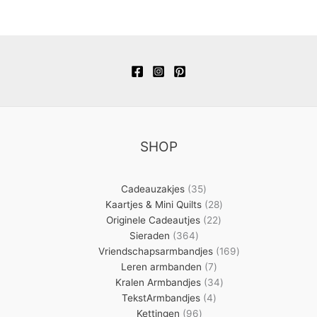
SHOP
35
Cadeauzakjes
35
producten
28
Kaartjes & Mini Quilts
28
22
producten
Originele Cadeautjes
22
364
producten
Sieraden
364
producten
169
Vriendschapsarmbandjes
169
7
producten
Leren armbanden
7
producten
34
Kralen Armbandjes
34
4
producten
TekstArmbandjes
4
96
producten
Kettingen
96