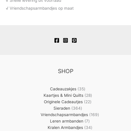
√ Snelle levering uit voorraad
√ Vriendschapsarmbandjes op maat
SHOP
35
Cadeauzakjes
35
producten
28
Kaartjes & Mini Quilts
28
22
producten
Originele Cadeautjes
22
364
producten
Sieraden
364
producten
169
Vriendschapsarmbandjes
169
7
producten
Leren armbanden
7
producten
34
Kralen Armbandjes
34