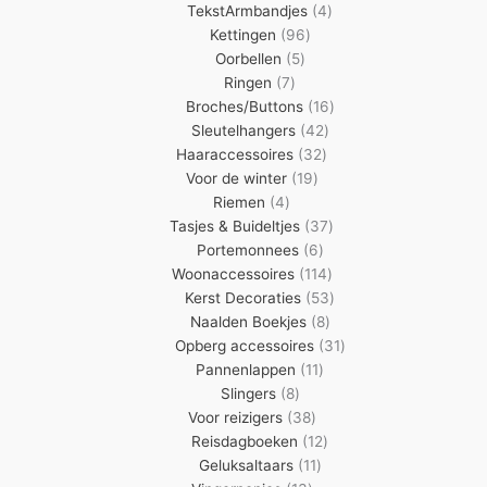
4
producten
TekstArmbandjes
4
96
producten
Kettingen
96
5
producten
Oorbellen
5
7
producten
Ringen
7
producten
16
Broches/Buttons
16
42
producten
Sleutelhangers
42
32
producten
Haaraccessoires
32
19
producten
Voor de winter
19
4
producten
Riemen
4
producten
37
Tasjes & Buideltjes
37
6
producten
Portemonnees
6
producten
114
Woonaccessoires
114
producten
53
Kerst Decoraties
53
8
producten
Naalden Boekjes
8
producten
31
Opberg accessoires
31
11
producten
Pannenlappen
11
8
producten
Slingers
8
producten
38
Voor reizigers
38
producten
12
Reisdagboeken
12
11
producten
Geluksaltaars
11