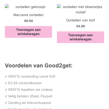
Macrame oorbellen
Oorbellen van stof
€
6.50
€
4.00
Toevoegen aan
winkelwagen
Toevoegen aan
winkelwagen
Voordelen van Good2get:
√ GRATIS verzending vanaf €20
√ €3,95 verzendkosten
√ GRATIS inpakken als cadeau
√ Veilig betalen (iDeal, Paypal)
√ Zending als brievenbuspost