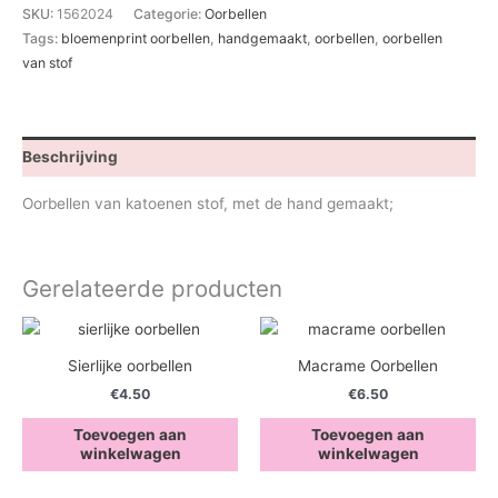
aantal
SKU:
1562024
Categorie:
Oorbellen
Tags:
bloemenprint oorbellen
,
handgemaakt
,
oorbellen
,
oorbellen
van stof
Beschrijving
Oorbellen van katoenen stof, met de hand gemaakt;
Gerelateerde producten
Sierlijke oorbellen
Macrame Oorbellen
€
4.50
€
6.50
Toevoegen aan
Toevoegen aan
winkelwagen
winkelwagen