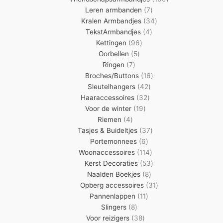
7
producten
Leren armbanden
7
producten
34
Kralen Armbandjes
34
4
producten
TekstArmbandjes
4
96
producten
Kettingen
96
5
producten
Oorbellen
5
7
producten
Ringen
7
producten
16
Broches/Buttons
16
42
producten
Sleutelhangers
42
32
producten
Haaraccessoires
32
19
producten
Voor de winter
19
4
producten
Riemen
4
producten
37
Tasjes & Buideltjes
37
6
producten
Portemonnees
6
producten
114
Woonaccessoires
114
producten
53
Kerst Decoraties
53
8
producten
Naalden Boekjes
8
producten
31
Opberg accessoires
31
11
producten
Pannenlappen
11
8
producten
Slingers
8
producten
38
Voor reizigers
38