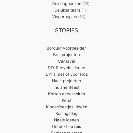
producten
12
Reisdagboeken
12
11
producten
Geluksaltaars
11
13
producten
Vingerpopjes
13
producten
STORIES
Borduur voorbeelden
Brei projecten
Carnaval
DIY Recycle ideeen
DIY's met of voor kidz
Haak projecten
Indianenfeest
Katten accessoires
Kerst
Kinderfeestjes ideeën
Koningsdag
Naaie ideeen
Ontdekt op reis
Papier projecten