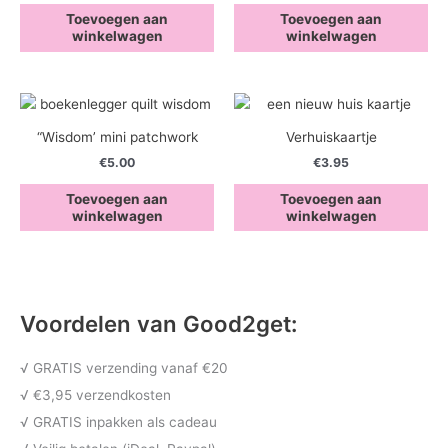
Toevoegen aan
Toevoegen aan
winkelwagen
winkelwagen
“Wisdom’ mini patchwork
Verhuiskaartje
€
5.00
€
3.95
Toevoegen aan
Toevoegen aan
winkelwagen
winkelwagen
Voordelen van Good2get:
√ GRATIS verzending vanaf €20
√ €3,95 verzendkosten
√ GRATIS inpakken als cadeau