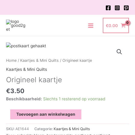
Ga
naar
de
inhoud
€
0.00
Main
Menu
Home
/
Kaartjes & Mini Quilts
/ Origineel kaartje
Kaartjes & Mini Quilts
Origineel kaartje
€
3.50
Beschikbaarheid:
Slechts 1 resterend op voorraad
Origineel
Toevoegen aan winkelwagen
kaartje
aantal
SKU:
AE1644
Categorie:
Kaartjes & Mini Quilts