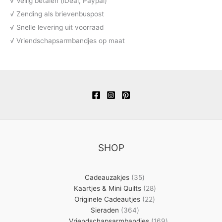
√ Veilig betalen (iDeal, Paypal)
√ Zending als brievenbuspost
√ Snelle levering uit voorraad
√ Vriendschapsarmbandjes op maat
SHOP
35
Cadeauzakjes
35
producten
28
Kaartjes & Mini Quilts
28
22
producten
Originele Cadeautjes
22
364
producten
Sieraden
364
producten
169
Vriendschapsarmbandjes
169