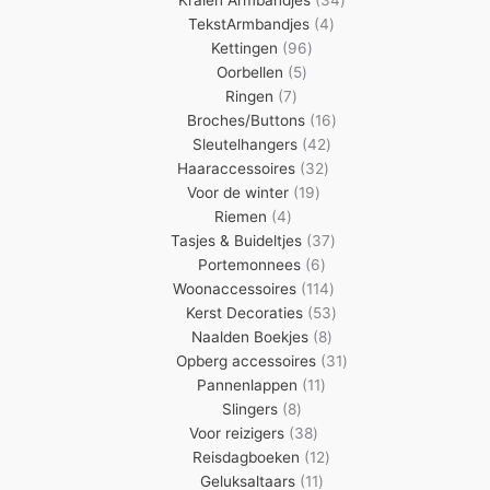
4
producten
TekstArmbandjes
4
96
producten
Kettingen
96
5
producten
Oorbellen
5
7
producten
Ringen
7
producten
16
Broches/Buttons
16
42
producten
Sleutelhangers
42
32
producten
Haaraccessoires
32
19
producten
Voor de winter
19
4
producten
Riemen
4
producten
37
Tasjes & Buideltjes
37
6
producten
Portemonnees
6
producten
114
Woonaccessoires
114
producten
53
Kerst Decoraties
53
8
producten
Naalden Boekjes
8
producten
31
Opberg accessoires
31
11
producten
Pannenlappen
11
8
producten
Slingers
8
producten
38
Voor reizigers
38
producten
12
Reisdagboeken
12
11
producten
Geluksaltaars
11