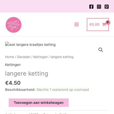
Ga
naar
de
inhoud
€
0.00
Main
Menu
Home
/
Sieraden
/
Kettingen
/ langere ketting
Kettingen
langere ketting
€
4.50
Beschikbaarheid:
Slechts 1 resterend op voorraad
langere
Toevoegen aan winkelwagen
ketting
aantal