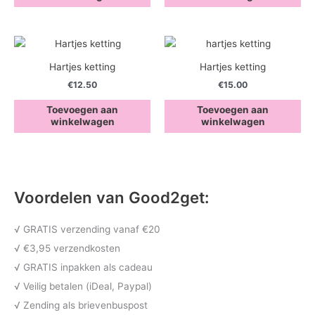
Hartjes ketting
Hartjes ketting
€
12.50
€
15.00
Toevoegen aan
Toevoegen aan
winkelwagen
winkelwagen
Voordelen van Good2get:
√ GRATIS verzending vanaf €20
√ €3,95 verzendkosten
√ GRATIS inpakken als cadeau
√ Veilig betalen (iDeal, Paypal)
√ Zending als brievenbuspost