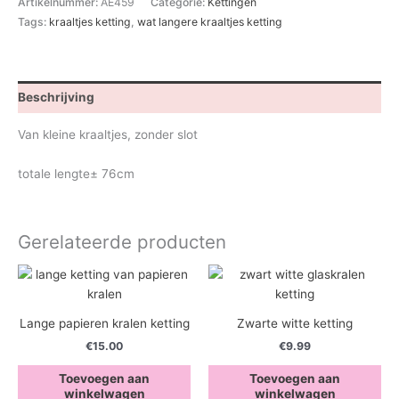
Artikelnummer:
AE459
Categorie:
Kettingen
Tags:
kraaltjes ketting
,
wat langere kraaltjes ketting
Beschrijving
Van kleine kraaltjes, zonder slot
totale lengte± 76cm
Gerelateerde producten
Lange papieren kralen ketting
Zwarte witte ketting
€
15.00
€
9.99
Toevoegen aan
Toevoegen aan
winkelwagen
winkelwagen