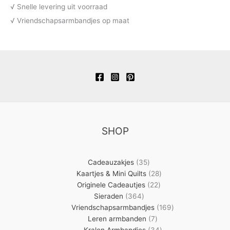
√ Snelle levering uit voorraad
√ Vriendschapsarmbandjes op maat
SHOP
35
Cadeauzakjes
35
producten
28
Kaartjes & Mini Quilts
28
22
producten
Originele Cadeautjes
22
364
producten
Sieraden
364
producten
169
Vriendschapsarmbandjes
169
7
producten
Leren armbanden
7
producten
34
Kralen Armbandjes
34