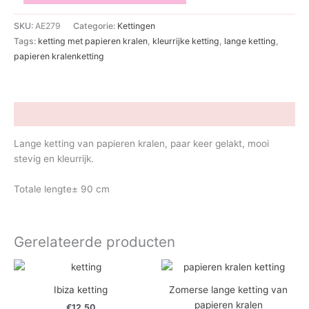
Kralen
ketting
SKU:
AE279
Categorie:
Kettingen
van
Tags:
ketting met papieren kralen
,
kleurrijke ketting
,
lange ketting
,
papier
papieren kralenketting
aantal
Beschrijving
Lange ketting van papieren kralen, paar keer gelakt, mooi
stevig en kleurrijk.
Totale lengte± 90 cm
Gerelateerde producten
Ibiza ketting
Zomerse lange ketting van
papieren kralen
€
12.50