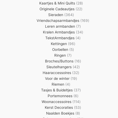
producten
28
Kaartjes & Mini Quilts
28
22
producten
Originele Cadeautjes
22
364
producten
Sieraden
364
producten
169
Vriendschapsarmbandjes
169
7
producten
Leren armbanden
7
producten
34
Kralen Armbandjes
34
4
producten
TekstArmbandjes
4
96
producten
Kettingen
96
5
producten
Oorbellen
5
7
producten
Ringen
7
producten
16
Broches/Buttons
16
42
producten
Sleutelhangers
42
32
producten
Haaraccessoires
32
19
producten
Voor de winter
19
4
producten
Riemen
4
producten
37
Tasjes & Buideltjes
37
6
producten
Portemonnees
6
producten
114
Woonaccessoires
114
producten
53
Kerst Decoraties
53
8
producten
Naalden Boekjes
8