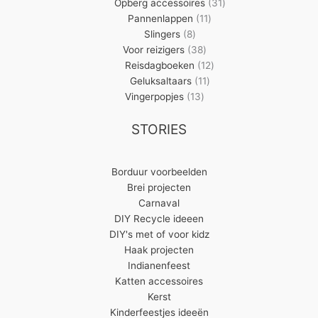
producten
31
Opberg accessoires
31
11
producten
Pannenlappen
11
8
producten
Slingers
8
producten
38
Voor reizigers
38
producten
12
Reisdagboeken
12
11
producten
Geluksaltaars
11
13
producten
Vingerpopjes
13
producten
STORIES
Borduur voorbeelden
Brei projecten
Carnaval
DIY Recycle ideeen
DIY's met of voor kidz
Haak projecten
Indianenfeest
Katten accessoires
Kerst
Kinderfeestjes ideeën