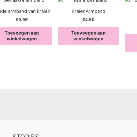
de armband van kralen
KralenArmband
€
9.95
€
4.50
Toevoegen aan
Toevoegen aan
winkelwagen
winkelwagen
STORIES