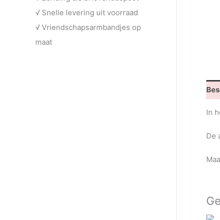
√ Snelle levering uit voorraad
√ Vriendschapsarmbandjes op
maat
Bes
In 
De 
Maa
Ge