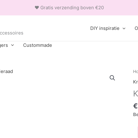
❤ Gratis verzending boven €20
DIY inspiratie
O
accessoires
gers
Custommade
H
Kr
K
€
Be
Kr
aa