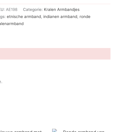
KU:
AE198
Categorie:
Kralen Armbandjes
gs:
etnische armband
,
indianen armband
,
ronde
alenarmband
e.