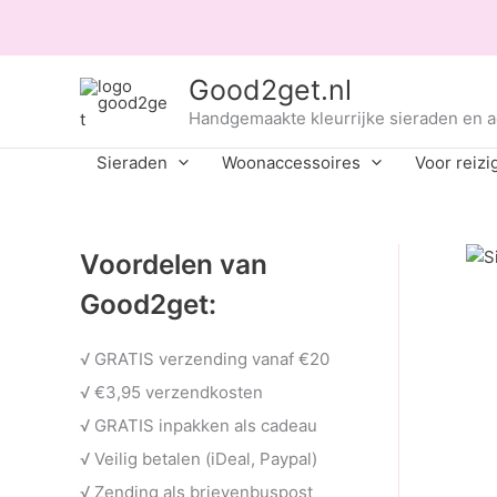
Ga
naar
de
Good2get.nl
inhoud
Handgemaakte kleurrijke sieraden en 
Sieraden
Woonaccessoires
Voor reizi
Voordelen van
Good2get:
√ GRATIS verzending vanaf €20
√ €3,95 verzendkosten
√ GRATIS inpakken als cadeau
√ Veilig betalen (iDeal, Paypal)
√ Zending als brievenbuspost