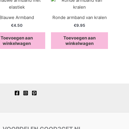
Blauwe Armband
Ronde armband van kralen
€
4.50
€
9.95
Toevoegen aan
Toevoegen aan
winkelwagen
winkelwagen
VOORDELEN GOOD2GET.NL