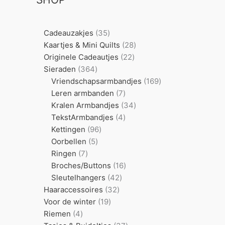
35
Cadeauzakjes
35
producten
28
Kaartjes & Mini Quilts
28
22
producten
Originele Cadeautjes
22
364
producten
Sieraden
364
producten
169
Vriendschapsarmbandjes
169
7
producten
Leren armbanden
7
producten
34
Kralen Armbandjes
34
4
producten
TekstArmbandjes
4
96
producten
Kettingen
96
5
producten
Oorbellen
5
7
producten
Ringen
7
producten
16
Broches/Buttons
16
42
producten
Sleutelhangers
42
32
producten
Haaraccessoires
32
19
producten
Voor de winter
19
4
producten
Riemen
4