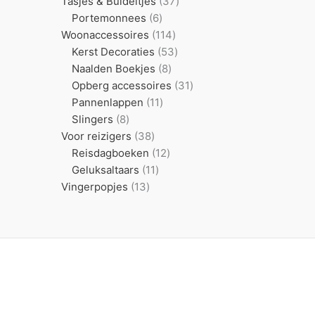
producten
37
Tasjes & Buideltjes
37
6
producten
Portemonnees
6
producten
114
Woonaccessoires
114
producten
53
Kerst Decoraties
53
8
producten
Naalden Boekjes
8
producten
31
Opberg accessoires
31
11
producten
Pannenlappen
11
8
producten
Slingers
8
producten
38
Voor reizigers
38
producten
12
Reisdagboeken
12
11
producten
Geluksaltaars
11
13
producten
Vingerpopjes
13
producten