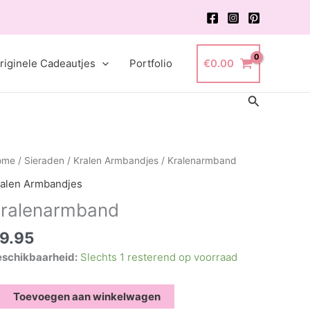
riginele Cadeautjes
Portfolio
€
0.00
Zoeken
ome
/
Sieraden
/
Kralen Armbandjes
/ Kralenarmband
alen Armbandjes
ralenarmband
9.95
schikbaarheid:
Slechts 1 resterend op voorraad
alenarmband
Toevoegen aan winkelwagen
ntal