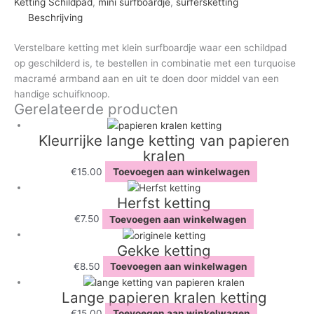
Ketting Schildpad
,
mini surfboardje
,
surfersketting
met
Beschrijving
armband
turquoise
Verstelbare ketting met klein surfboardje waar een schildpad
aantal
op geschilderd is, te bestellen in combinatie met een turquoise
macramé armband aan en uit te doen door middel van een
handige schuifknoop.
Gerelateerde producten
Kleurrijke lange ketting van papieren
kralen
€
15.00
Toevoegen aan winkelwagen
Herfst ketting
€
7.50
Toevoegen aan winkelwagen
Gekke ketting
€
8.50
Toevoegen aan winkelwagen
Lange papieren kralen ketting
€
15.00
Toevoegen aan winkelwagen