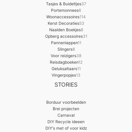
producten
37
Tasjes & Buideltjes
37
6
producten
Portemonnees
6
producten
114
Woonaccessoires
114
53
producten
Kerst Decoraties
53
8
producten
Naalden Boekjes
8
producten
31
Opberg accessoires
31
11
producten
Pannenlappen
11
8
producten
Slingers
8
producten
38
Voor reizigers
38
producten
12
Reisdagboeken
12
11
producten
Geluksaltaars
11
13
producten
Vingerpopjes
13
producten
STORIES
Borduur voorbeelden
Brei projecten
Carnaval
DIY Recycle ideeen
DIY's met of voor kidz