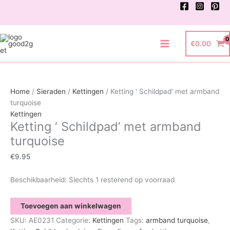
Ga
naar
de
inhoud
€
0.00
Main
Menu
Home
/
Sieraden
/
Kettingen
/ Ketting ‘ Schildpad’ met armband
turquoise
Kettingen
Ketting ‘ Schildpad’ met armband
turquoise
€
9.95
Beschikbaarheid:
Slechts 1 resterend op voorraad
Ketting
Toevoegen aan winkelwagen
'
SKU:
AE0231
Categorie:
Kettingen
Tags:
armband turquoise
,
Schildpad'