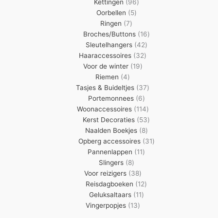
96
producten
Kettingen
96
5
producten
Oorbellen
5
7
producten
Ringen
7
producten
16
Broches/Buttons
16
42
producten
Sleutelhangers
42
32
producten
Haaraccessoires
32
19
producten
Voor de winter
19
4
producten
Riemen
4
producten
37
Tasjes & Buideltjes
37
6
producten
Portemonnees
6
producten
114
Woonaccessoires
114
producten
53
Kerst Decoraties
53
8
producten
Naalden Boekjes
8
producten
31
Opberg accessoires
31
11
producten
Pannenlappen
11
8
producten
Slingers
8
producten
38
Voor reizigers
38
producten
12
Reisdagboeken
12
11
producten
Geluksaltaars
11
13
producten
Vingerpopjes
13
producten