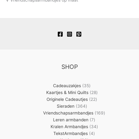
SHOP
35
Cadeauzakjes
35
producten
28
Kaartjes & Mini Quilts
28
22
producten
Originele Cadeautjes
22
364
producten
Sieraden
364
producten
169
Vriendschapsarmbandjes
169
7
producten
Leren armbanden
7
producten
34
Kralen Armbandjes
34
4
producten
TekstArmbandjes
4