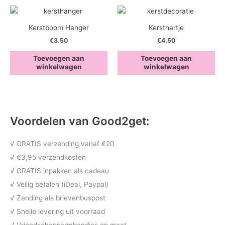
Kerstboom Hanger
Kersthartje
€
3.50
€
4.50
Toevoegen aan
Toevoegen aan
winkelwagen
winkelwagen
Voordelen van Good2get:
√ GRATIS verzending vanaf €20
√ €3,95 verzendkosten
√ GRATIS inpakken als cadeau
√ Veilig betalen (iDeal, Paypal)
√ Zending als brievenbuspost
√ Snelle levering uit voorraad
√ Vriendschapsarmbandjes op maat