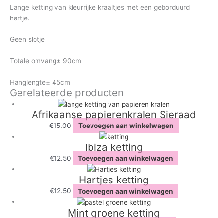
Lange ketting van kleurrijke kraaltjes met een geborduurd
hartje.
Geen slotje
Totale omvang± 90cm
Hanglengte± 45cm
Gerelateerde producten
Afrikaanse papierenkralen Sieraad
€
15.00
Toevoegen aan winkelwagen
Ibiza ketting
€
12.50
Toevoegen aan winkelwagen
Hartjes ketting
€
12.50
Toevoegen aan winkelwagen
Mint groene ketting