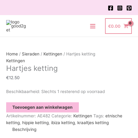
Ga
naar
de
inhoud
€
0.00
Main
Menu
Home
/
Sieraden
/
Kettingen
/ Hartjes ketting
Kettingen
Hartjes ketting
€
12.50
Beschikbaarheid:
Slechts 1 resterend op voorraad
Hartjes
Toevoegen aan winkelwagen
ketting
Artikelnummer:
AE482
Categorie:
Kettingen
Tags:
etnische
aantal
ketting
,
hippie ketting
,
ibiza ketting
,
kraaltjes ketting
Beschrijving