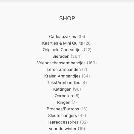
SHOP
35
Cadeauzakjes
35
producten
28
Kaartjes & Mini Quilts
28
22
producten
Originele Cadeautjes
22
364
producten
Sieraden
364
producten
169
Vriendschapsarmbandjes
169
7
producten
Leren armbanden
7
producten
34
Kralen Armbandjes
34
4
producten
TekstArmbandjes
4
96
producten
Kettingen
96
5
producten
Oorbellen
5
7
producten
Ringen
7
producten
16
Broches/Buttons
16
42
producten
Sleutelhangers
42
producten
32
Haaraccessoires
32
19
producten
Voor de winter
19