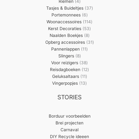
4
producten
Riemen
4
producten
37
Tasjes & Buideltjes
37
6
producten
Portemonnees
6
producten
114
Woonaccessoires
114
53
producten
Kerst Decoraties
53
8
producten
Naalden Boekjes
8
producten
31
Opberg accessoires
31
11
producten
Pannenlappen
11
8
producten
Slingers
8
producten
38
Voor reizigers
38
producten
12
Reisdagboeken
12
11
producten
Geluksaltaars
11
13
producten
Vingerpopjes
13
producten
STORIES
Borduur voorbeelden
Brei projecten
Carnaval
DIY Recycle ideeen