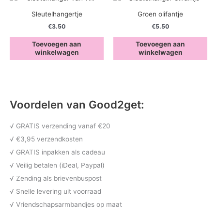
Sleutelhangertje
Groen olifantje
€
3.50
€
5.50
Toevoegen aan
Toevoegen aan
winkelwagen
winkelwagen
Voordelen van Good2get:
√ GRATIS verzending vanaf €20
√ €3,95 verzendkosten
√ GRATIS inpakken als cadeau
√ Veilig betalen (iDeal, Paypal)
√ Zending als brievenbuspost
√ Snelle levering uit voorraad
√ Vriendschapsarmbandjes op maat