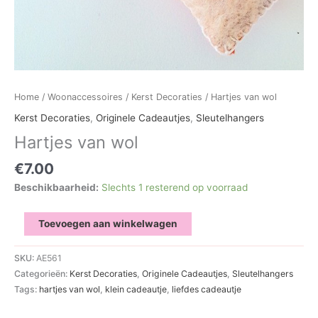
Home
/
Woonaccessoires
/
Kerst Decoraties
/ Hartjes van wol
Kerst Decoraties
,
Originele Cadeautjes
,
Sleutelhangers
Hartjes van wol
€
7.00
Beschikbaarheid:
Slechts 1 resterend op voorraad
Hartjes
Toevoegen aan winkelwagen
van
wol
SKU:
AE561
aantal
Categorieën:
Kerst Decoraties
,
Originele Cadeautjes
,
Sleutelhangers
Tags:
hartjes van wol
,
klein cadeautje
,
liefdes cadeautje