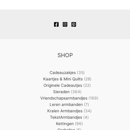
SHOP
35
Cadeauzakjes
35
producten
28
Kaartjes & Mini Quilts
28
22
producten
Originele Cadeautjes
22
364
producten
Sieraden
364
producten
169
Vriendschapsarmbandjes
169
7
producten
Leren armbanden
7
producten
34
Kralen Armbandjes
34
4
producten
TekstArmbandjes
4
96
producten
Kettingen
96
5
producten