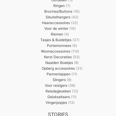
Oorbellen
5
7
producten
Ringen
7
producten
16
Broches/Buttons
16
42
producten
Sleutelhangers
42
32
producten
Haaraccessoires
32
19
producten
Voor de winter
19
4
producten
Riemen
4
producten
37
Tasjes & Buideltjes
37
6
producten
Portemonnees
6
producten
114
Woonaccessoires
114
producten
53
Kerst Decoraties
53
8
producten
Naalden Boekjes
8
producten
31
Opberg accessoires
31
11
producten
Pannenlappen
11
8
producten
Slingers
8
producten
38
Voor reizigers
38
producten
12
Reisdagboeken
12
11
producten
Geluksaltaars
11
13
producten
Vingerpopjes
13
producten
STORIES