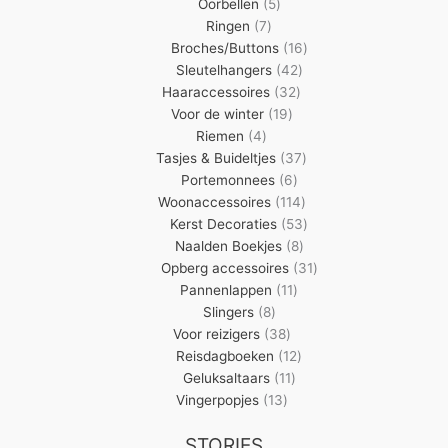
5
producten
Oorbellen
5
7
producten
Ringen
7
producten
16
Broches/Buttons
16
42
producten
Sleutelhangers
42
32
producten
Haaraccessoires
32
19
producten
Voor de winter
19
4
producten
Riemen
4
producten
37
Tasjes & Buideltjes
37
6
producten
Portemonnees
6
producten
114
Woonaccessoires
114
producten
53
Kerst Decoraties
53
8
producten
Naalden Boekjes
8
producten
31
Opberg accessoires
31
11
producten
Pannenlappen
11
8
producten
Slingers
8
producten
38
Voor reizigers
38
producten
12
Reisdagboeken
12
11
producten
Geluksaltaars
11
13
producten
Vingerpopjes
13
producten
STORIES