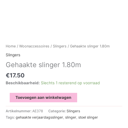
Home
/
Woonaccessoires
/
Slingers
/ Gehaakte slinger 1.80m
Slingers
Gehaakte slinger 1.80m
€
17.50
Beschikbaarheid:
Slechts 1 resterend op voorraad
Gehaakte
Toevoegen aan winkelwagen
slinger
1.80m
Artikelnummer:
AE378
Categorie:
Slingers
aantal
Tags:
gehaakte verjaardagsslinger
,
slinger
,
stoel slinger