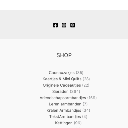
SHOP
35
Cadeauzakjes
35
producten
28
Kaartjes & Mini Quilts
28
22
producten
Originele Cadeautjes
22
364
producten
Sieraden
364
producten
169
Vriendschapsarmbandjes
169
7
producten
Leren armbanden
7
producten
34
Kralen Armbandjes
34
4
producten
TekstArmbandjes
4
96
producten
Kettingen
96