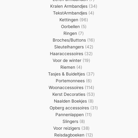
producten
34
Kralen Armbandjes
34
4
producten
TekstArmbandjes
4
96
producten
Kettingen
96
5
producten
Oorbellen
5
7
producten
Ringen
7
producten
16
Broches/Buttons
16
42
producten
Sleutelhangers
42
32
producten
Haaraccessoires
32
19
producten
Voor de winter
19
4
producten
Riemen
4
producten
37
Tasjes & Buideltjes
37
6
producten
Portemonnees
6
producten
114
Woonaccessoires
114
producten
53
Kerst Decoraties
53
8
producten
Naalden Boekjes
8
producten
31
Opberg accessoires
31
11
producten
Pannenlappen
11
8
producten
Slingers
8
producten
38
Voor reizigers
38
producten
12
Reisdagboeken
12