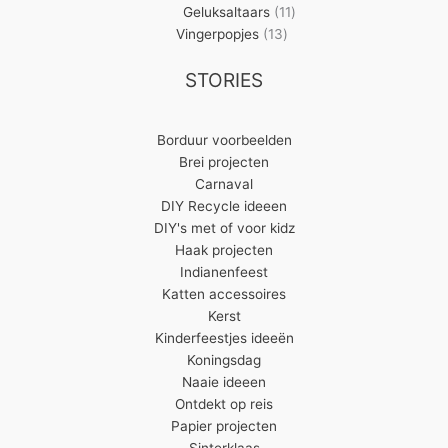
11
producten
Geluksaltaars
11
13
producten
Vingerpopjes
13
producten
STORIES
Borduur voorbeelden
Brei projecten
Carnaval
DIY Recycle ideeen
DIY's met of voor kidz
Haak projecten
Indianenfeest
Katten accessoires
Kerst
Kinderfeestjes ideeën
Koningsdag
Naaie ideeen
Ontdekt op reis
Papier projecten
Sinterklaas