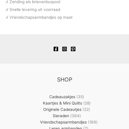
√ Zending als brievenbuspost
√ Snelle levering uit voorraad
√ Vriendschapsarmbandjes op maat
SHOP
35
Cadeauzakjes
35
producten
28
Kaartjes & Mini Quilts
28
22
producten
Originele Cadeautjes
22
364
producten
Sieraden
364
producten
169
Vriendschapsarmbandjes
169
7
producten
Leren armbanden
7