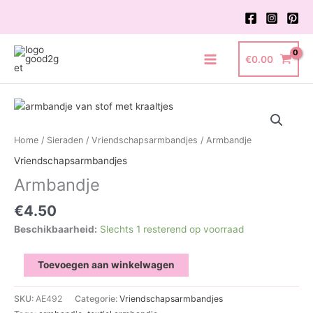
Ga
naar
de
inhoud
€
0.00
Main
Menu
Home
/
Sieraden
/
Vriendschapsarmbandjes
/ Armbandje
Vriendschapsarmbandjes
Armbandje
€
4.50
Beschikbaarheid:
Slechts 1 resterend op voorraad
Armbandje
Toevoegen aan winkelwagen
aantal
SKU:
AE492
Categorie:
Vriendschapsarmbandjes