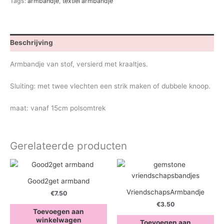
Tags:
armbandje
,
textiel armbandje
Beschrijving
Armbandje van stof, versierd met kraaltjes.
Sluiting: met twee vlechten een strik maken of dubbele knoop.
maat: vanaf 15cm polsomtrek
Gerelateerde producten
Good2get armband
VriendschapsArmbandje
€
7.50
€
3.50
Toevoegen aan
winkelwagen
Toevoegen aan