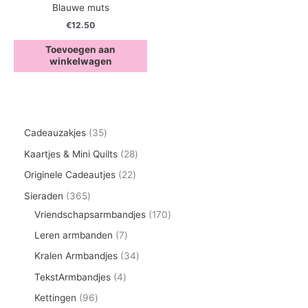
Blauwe muts
€
12.50
Toevoegen aan
winkelwagen
3
Cadeauzakjes
35
5
2
Kaartjes & Mini Quilts
28
p
8
2
Originele Cadeautjes
22
r
p
2
3
Sieraden
365
o
r
p
6
1
Vriendschapsarmbandjes
170
d
o
r
5
7
7
Leren armbanden
7
u
d
o
p
0
p
3
Kralen Armbandjes
34
c
u
d
r
p
r
4
4
TekstArmbandjes
4
t
c
u
o
r
o
p
p
9
Kettingen
96
e
t
c
d
o