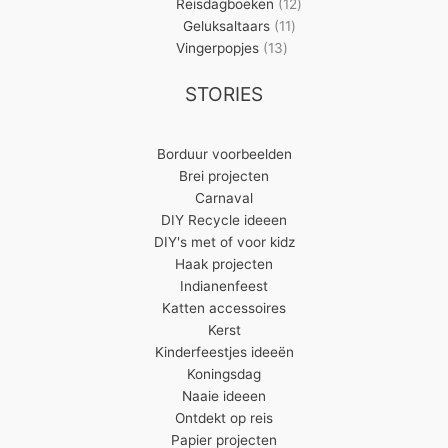
producten
12
Reisdagboeken
12
11
producten
Geluksaltaars
11
13
producten
Vingerpopjes
13
producten
STORIES
Borduur voorbeelden
Brei projecten
Carnaval
DIY Recycle ideeen
DIY's met of voor kidz
Haak projecten
Indianenfeest
Katten accessoires
Kerst
Kinderfeestjes ideeën
Koningsdag
Naaie ideeen
Ontdekt op reis
Papier projecten