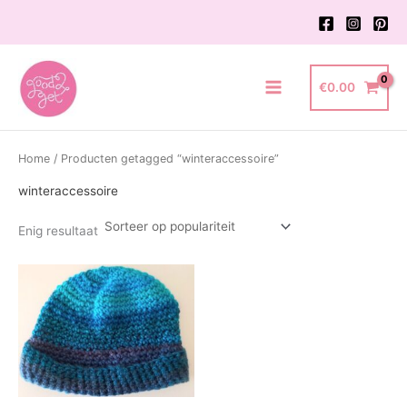
Ga
naar
de
inhoud
€
0.00
Main
Menu
Home
/ Producten getagged “winteraccessoire”
winteraccessoire
Enig resultaat