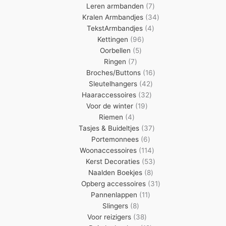
7
producten
Leren armbanden
7
producten
34
Kralen Armbandjes
34
4
producten
TekstArmbandjes
4
96
producten
Kettingen
96
5
producten
Oorbellen
5
7
producten
Ringen
7
producten
16
Broches/Buttons
16
42
producten
Sleutelhangers
42
32
producten
Haaraccessoires
32
19
producten
Voor de winter
19
4
producten
Riemen
4
producten
37
Tasjes & Buideltjes
37
6
producten
Portemonnees
6
producten
114
Woonaccessoires
114
producten
53
Kerst Decoraties
53
8
producten
Naalden Boekjes
8
producten
31
Opberg accessoires
31
11
producten
Pannenlappen
11
8
producten
Slingers
8
producten
38
Voor reizigers
38