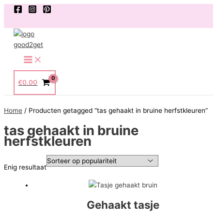
Ga
naar
de
inhoud
Main
Menu
€
0.00
Home
/ Producten getagged “tas gehaakt in bruine herfstkleuren”
tas gehaakt in bruine
herfstkleuren
Enig resultaat
Gehaakt tasje