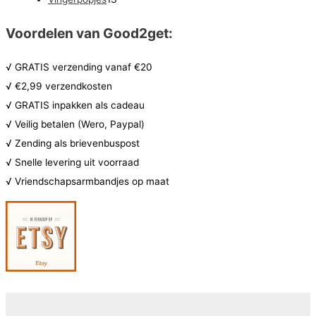
e
e
e
c
u
u
o
r
p
3
n
n
n
t
c
c
Voordelen van Good2get:
d
o
r
p
e
t
t
u
d
o
r
n
e
√ GRATIS verzending vanaf €20
e
c
u
d
o
n
√ €2,99 verzendkosten
n
t
c
u
d
√ GRATIS inpakken als cadeau
e
t
c
u
√ Veilig betalen (Wero, Paypal)
n
e
t
c
√ Zending als brievenbuspost
n
e
t
√ Snelle levering uit voorraad
n
e
√ Vriendschapsarmbandjes op maat
n