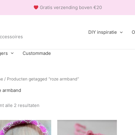
Gratis verzending boven €20
DIY inspiratie
O
accessoires
gers
Custommade
me
/ Producten getagged “roze armband”
e armband
Gesorteerd
t alle 2 resultaten
op
populariteit