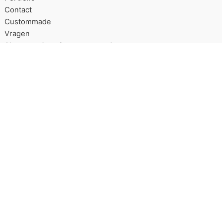
Contact
Custommade
Vragen
Algemene leveringsvoorwaarden
Over Good2get