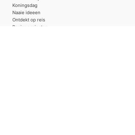
Koningsdag
Naaie ideeen
Ontdekt op reis
Papier projecten
Sinterklaas
Trouwerij
Vriendschapsbandjes
Wollen dekens projecten