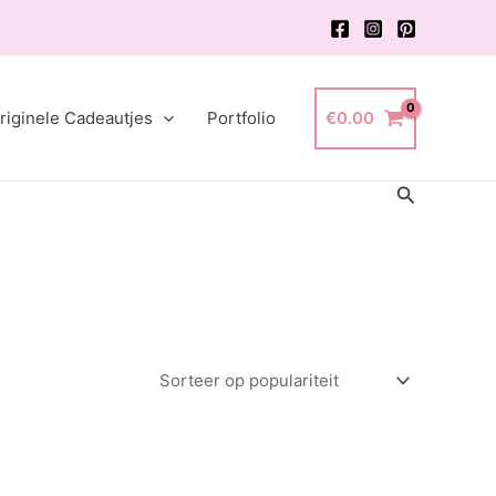
riginele Cadeautjes
Portfolio
€
0.00
Zoeken