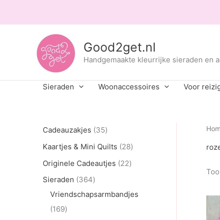
Ga
naar
de
inhoud
Good2get.nl
Handgemaakte kleurrijke sieraden en 
Sieraden
Woonaccessoires
Voor reizi
3
Ho
Cadeauzakjes
35
5
2
Kaartjes & Mini Quilts
28
roz
p
8
2
Originele Cadeautjes
22
Toon
r
p
2
3
Sieraden
364
o
r
p
6
Vriendschapsarmbandjes
d
o
r
1
4
169
u
d