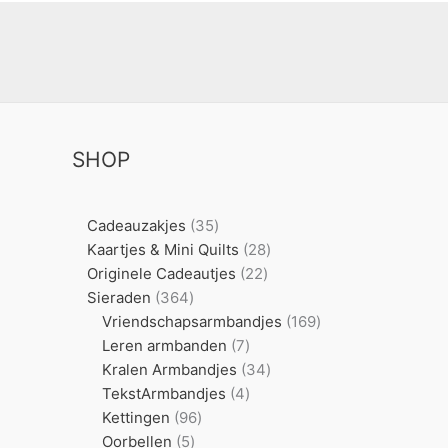
SHOP
35
Cadeauzakjes
35
producten
28
Kaartjes & Mini Quilts
28
22
producten
Originele Cadeautjes
22
364
producten
Sieraden
364
producten
169
Vriendschapsarmbandjes
169
7
producten
Leren armbanden
7
producten
34
Kralen Armbandjes
34
4
producten
TekstArmbandjes
4
96
producten
Kettingen
96
5
producten
Oorbellen
5