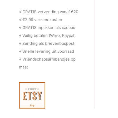
e
t
c
u
√ GRATIS verzending vanaf €20
n
e
t
c
√ €2,99 verzendkosten
n
e
t
√ GRATIS inpakken als cadeau
n
e
√ Veilig betalen (Wero, Paypal)
n
√ Zending als brievenbuspost
√ Snelle levering uit voorraad
√ Vriendschapsarmbandjes op
maat