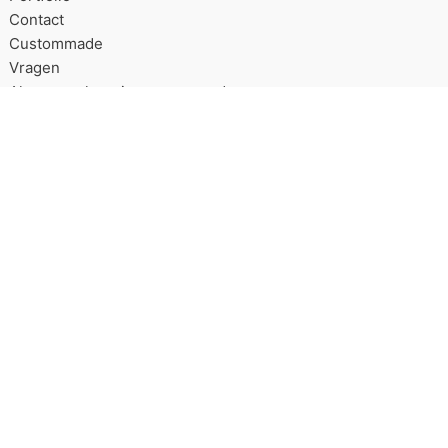
Contact
Custommade
Vragen
Algemene leveringsvoorwaarden
Over Good2get