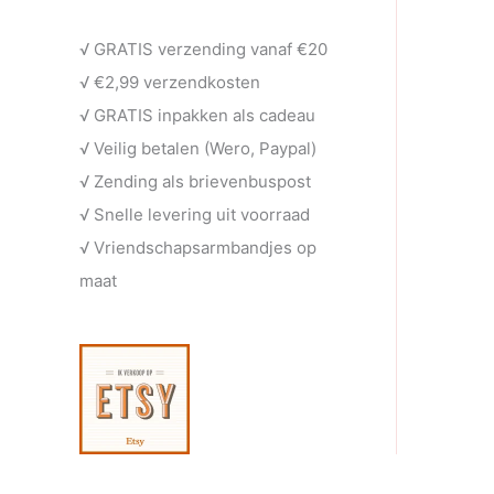
e
t
c
u
√ GRATIS verzending vanaf €20
n
e
t
c
√ €2,99 verzendkosten
n
e
t
√ GRATIS inpakken als cadeau
n
e
√ Veilig betalen (Wero, Paypal)
n
√ Zending als brievenbuspost
√ Snelle levering uit voorraad
√ Vriendschapsarmbandjes op
maat