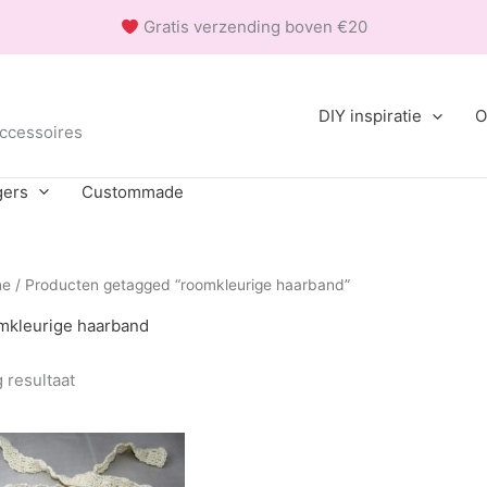
Gratis verzending boven €20
DIY inspiratie
O
accessoires
gers
Custommade
me
/ Producten getagged “roomkleurige haarband”
mkleurige haarband
 resultaat