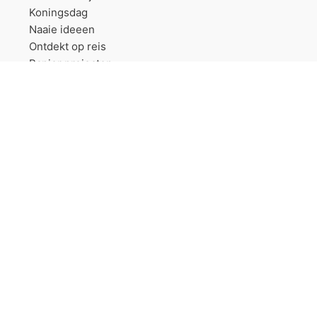
Koningsdag
Naaie ideeen
Ontdekt op reis
Papier projecten
Sinterklaas
Trouwerij
Vriendschapsbandjes
Wollen dekens projecten