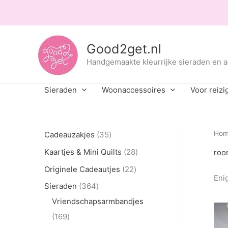
Ga
naar
de
inhoud
Good2get.nl
Handgemaakte kleurrijke sieraden en 
Sieraden
Woonaccessoires
Voor reizi
3
Ho
Cadeauzakjes
35
5
2
Kaartjes & Mini Quilts
28
roo
p
8
2
Originele Cadeautjes
22
Enig
r
p
2
3
Sieraden
364
o
r
p
6
Vriendschapsarmbandjes
d
o
r
1
4
169
u
d