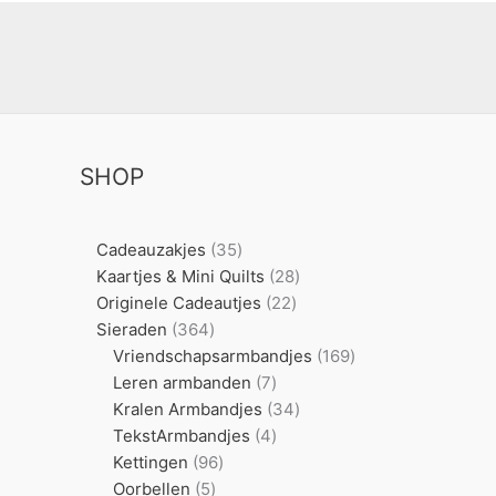
SHOP
35
Cadeauzakjes
35
producten
28
Kaartjes & Mini Quilts
28
22
producten
Originele Cadeautjes
22
364
producten
Sieraden
364
producten
169
Vriendschapsarmbandjes
169
7
producten
Leren armbanden
7
producten
34
Kralen Armbandjes
34
4
producten
TekstArmbandjes
4
96
producten
Kettingen
96
5
producten
Oorbellen
5