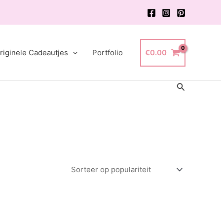
riginele Cadeautjes
Portfolio
€
0.00
Zoeken