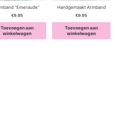
mband “Emeraude”
Handgemaakt Armband
€
9.95
€
9.95
Toevoegen aan
Toevoegen aan
winkelwagen
winkelwagen