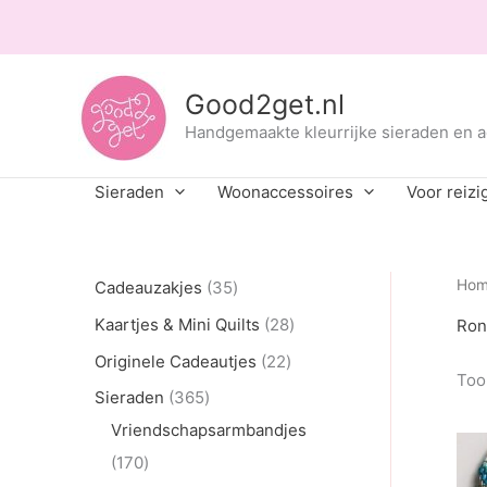
Ga
naar
de
inhoud
Good2get.nl
Handgemaakte kleurrijke sieraden en 
Sieraden
Woonaccessoires
Voor reizi
3
Ho
Cadeauzakjes
35
5
2
Kaartjes & Mini Quilts
28
Ron
p
8
2
Originele Cadeautjes
22
Toon
r
p
2
3
Sieraden
365
o
r
p
6
Vriendschapsarmbandjes
d
o
r
1
5
170
u
d