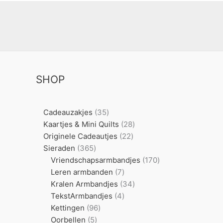
SHOP
35
Cadeauzakjes
35
producten
28
Kaartjes & Mini Quilts
28
22
producten
Originele Cadeautjes
22
365
producten
Sieraden
365
producten
170
Vriendschapsarmbandjes
170
7
producten
Leren armbanden
7
producten
34
Kralen Armbandjes
34
4
producten
TekstArmbandjes
4
96
producten
Kettingen
96
5
producten
Oorbellen
5