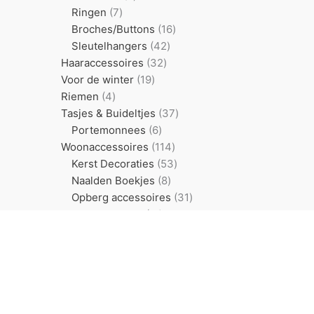
7
producten
Ringen
7
producten
16
Broches/Buttons
16
42
producten
Sleutelhangers
42
32
producten
Haaraccessoires
32
19
producten
Voor de winter
19
4
producten
Riemen
4
producten
37
Tasjes & Buideltjes
37
6
producten
Portemonnees
6
producten
114
Woonaccessoires
114
producten
53
Kerst Decoraties
53
8
producten
Naalden Boekjes
8
producten
31
Opberg accessoires
31
11
producten
Pannenlappen
11
8
producten
Slingers
8
producten
38
Voor reizigers
38
producten
12
Reisdagboeken
12
11
producten
Geluksaltaars
11
13
producten
Vingerpopjes
13