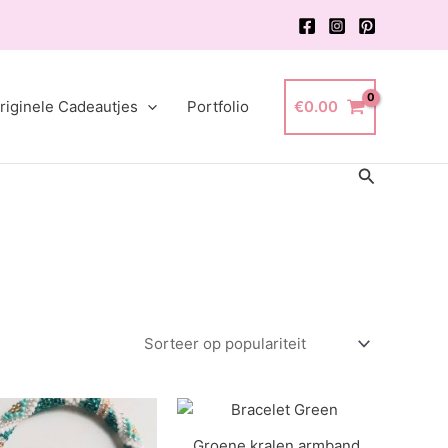
riginele Cadeautjes
Portfolio
€
0.00
Zoeken
Groene kralen armband