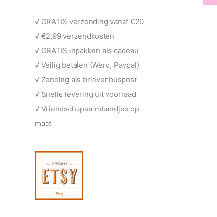
e
t
c
u
√ GRATIS verzending vanaf €20
n
e
t
c
√ €2,99 verzendkosten
n
e
t
√ GRATIS inpakken als cadeau
n
e
√ Veilig betalen (Wero, Paypal)
n
√ Zending als brievenbuspost
√ Snelle levering uit voorraad
√ Vriendschapsarmbandjes op
maat