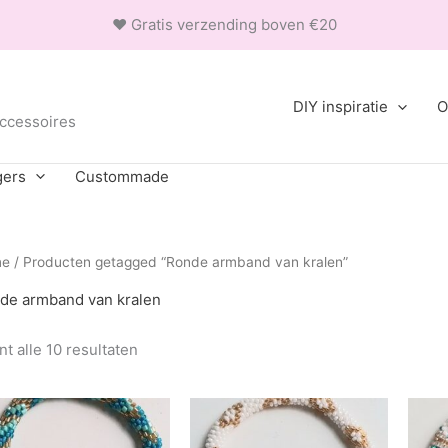
❤ Gratis verzending boven €20
DIY inspiratie
O
accessoires
gers
Custommade
me
/ Producten getagged “Ronde armband van kralen”
de armband van kralen
Gesorteerd
t alle 10 resultaten
op
populariteit