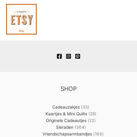
SHOP
35
Cadeauzakjes
35
producten
28
Kaartjes & Mini Quilts
28
22
producten
Originele Cadeautjes
22
364
producten
Sieraden
364
producten
169
Vriendschapsarmbandjes
169