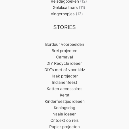
producten
12
Reisdagboeken
12
11
producten
Geluksaltaars
11
13
producten
Vingerpopjes
13
producten
STORIES
Borduur voorbeelden
Brei projecten
Carnaval
DIY Recycle ideeen
DIY's met of voor kidz
Haak projecten
Indianenfeest
Katten accessoires
Kerst
Kinderfeestjes ideeën
Koningsdag
Naaie ideeen
Ontdekt op reis
Papier projecten