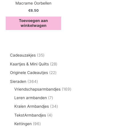
Macrame Oorbellen
€
6.50
Toevoegen aan
winkelwagen
3
Cadeauzakjes
35
5
2
Kaartjes & Mini Quilts
28
p
8
2
Originele Cadeautjes
22
r
p
2
3
Sieraden
364
o
r
p
6
1
Vriendschapsarmbandjes
169
d
o
r
4
6
7
Leren armbanden
7
u
d
o
p
9
p
3
Kralen Armbandjes
34
c
u
d
r
p
r
4
4
TekstArmbandjes
4
t
c
u
o
r
o
p
p
9
Kettingen
96
e
t
c
d
o