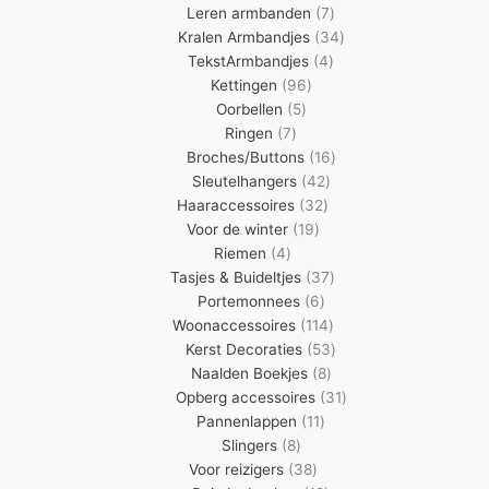
7
producten
Leren armbanden
7
producten
34
Kralen Armbandjes
34
4
producten
TekstArmbandjes
4
96
producten
Kettingen
96
5
producten
Oorbellen
5
7
producten
Ringen
7
producten
16
Broches/Buttons
16
42
producten
Sleutelhangers
42
32
producten
Haaraccessoires
32
19
producten
Voor de winter
19
4
producten
Riemen
4
producten
37
Tasjes & Buideltjes
37
6
producten
Portemonnees
6
producten
114
Woonaccessoires
114
producten
53
Kerst Decoraties
53
8
producten
Naalden Boekjes
8
producten
31
Opberg accessoires
31
11
producten
Pannenlappen
11
8
producten
Slingers
8
producten
38
Voor reizigers
38