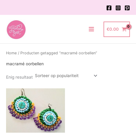
Ga
naar
de
inhoud
€
0.00
Main
Menu
Home
/ Producten getagged “macramé oorbellen”
macramé oorbellen
Enig resultaat