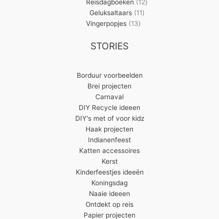
producten
12
Reisdagboeken
12
11
producten
Geluksaltaars
11
13
producten
Vingerpopjes
13
producten
STORIES
Borduur voorbeelden
Brei projecten
Carnaval
DIY Recycle ideeen
DIY's met of voor kidz
Haak projecten
Indianenfeest
Katten accessoires
Kerst
Kinderfeestjes ideeën
Koningsdag
Naaie ideeen
Ontdekt op reis
Papier projecten