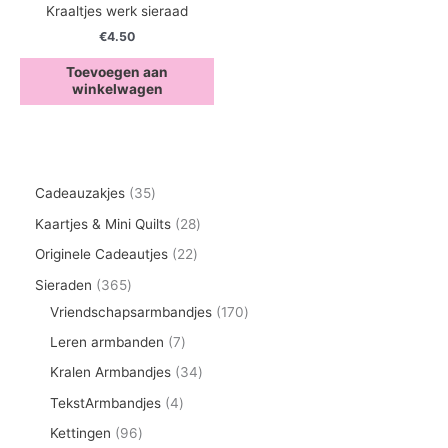
Kraaltjes werk sieraad
€
4.50
Toevoegen aan
winkelwagen
3
Cadeauzakjes
35
5
2
Kaartjes & Mini Quilts
28
p
8
2
Originele Cadeautjes
22
r
p
2
3
Sieraden
365
o
r
p
6
1
Vriendschapsarmbandjes
170
d
o
r
5
7
7
Leren armbanden
7
u
d
o
p
0
p
3
Kralen Armbandjes
34
c
u
d
r
p
r
4
4
TekstArmbandjes
4
t
c
u
o
r
o
p
p
9
Kettingen
96
e
t
c
d
o