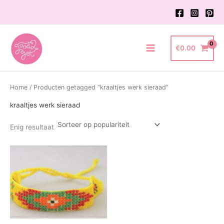
Ga
naar
de
inhoud
€
0.00
Main
Menu
Home
/ Producten getagged “kraaltjes werk sieraad”
kraaltjes werk sieraad
Enig resultaat