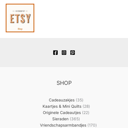
SHOP
35
Cadeauzakjes
35
producten
28
Kaartjes & Mini Quilts
28
22
producten
Originele Cadeautjes
22
365
producten
Sieraden
365
producten
170
Vriendschapsarmbandjes
170