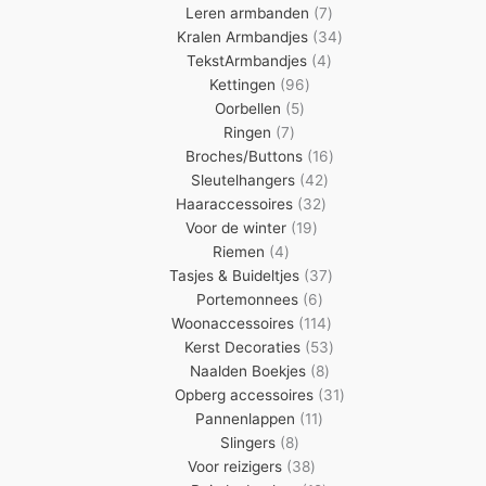
7
producten
Leren armbanden
7
producten
34
Kralen Armbandjes
34
4
producten
TekstArmbandjes
4
96
producten
Kettingen
96
5
producten
Oorbellen
5
7
producten
Ringen
7
producten
16
Broches/Buttons
16
42
producten
Sleutelhangers
42
32
producten
Haaraccessoires
32
19
producten
Voor de winter
19
4
producten
Riemen
4
producten
37
Tasjes & Buideltjes
37
6
producten
Portemonnees
6
producten
114
Woonaccessoires
114
producten
53
Kerst Decoraties
53
8
producten
Naalden Boekjes
8
producten
31
Opberg accessoires
31
11
producten
Pannenlappen
11
8
producten
Slingers
8
producten
38
Voor reizigers
38