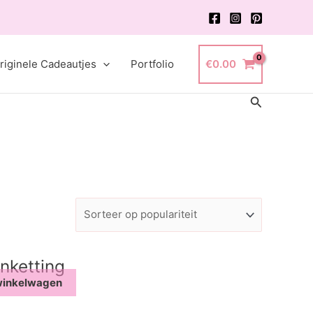
riginele Cadeautjes
Portfolio
€
0.00
Zoeken
nketting
winkelwagen