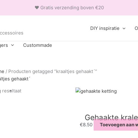
❤ Gratis verzending boven €20
DIY inspiratie
O
accessoires
gers
Custommade
me
/ Producten getagged “kraaltjes gehaakt´”
altjes gehaakt´
 resultaat
Gehaakte krale
€
8.50
Toevoegen aan 