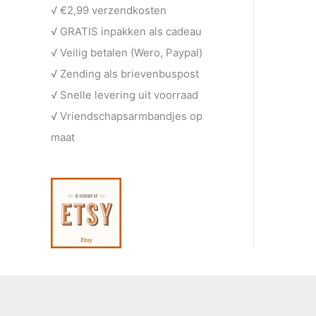
√ €2,99 verzendkosten
n
e
t
√ GRATIS inpakken als cadeau
n
e
√ Veilig betalen (Wero, Paypal)
n
√ Zending als brievenbuspost
√ Snelle levering uit voorraad
√ Vriendschapsarmbandjes op
maat