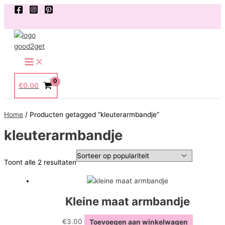
Ga
naar
de
inhoud
Main
Menu
€
0.00
Home
/ Producten getagged “kleuterarmbandje”
kleuterarmbandje
Gesorteerd
Toont alle 2 resultaten
op
populariteit
Kleine maat armbandje
€
3.00
Toevoegen aan winkelwagen