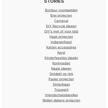
STORIES
Borduur voorbeelden
Brei projecten
Carnaval
DIY Recycle ideeen
DIY's met of voor kidz
Haak projecten
Indianenfeest
Katten accessoires
Kerst
Kinderfeestjes ideeën
Koningsdag
Naaie ideeen
Ontdekt op reis
Papier projecten
Sinterklaas
Trouwerij
Vriendschapsbandjes
Wollen dekens projecten