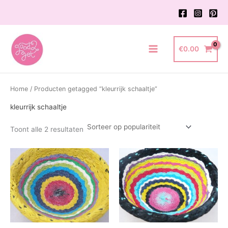
Ga
naar
de
inhoud
€
0.00
Main
Menu
Home
/ Producten getagged “kleurrijk schaaltje”
kleurrijk schaaltje
Gesorteerd
Toont alle 2 resultaten
op
populariteit