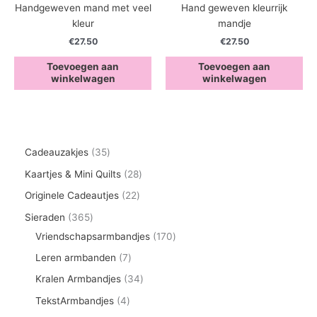
Handgeweven mand met veel
Hand geweven kleurrijk
kleur
mandje
€
27.50
€
27.50
Toevoegen aan
Toevoegen aan
winkelwagen
winkelwagen
3
Cadeauzakjes
35
5
2
Kaartjes & Mini Quilts
28
p
8
2
Originele Cadeautjes
22
r
p
2
3
Sieraden
365
o
r
p
6
1
Vriendschapsarmbandjes
170
d
o
r
5
7
7
Leren armbanden
7
u
d
o
p
0
p
3
Kralen Armbandjes
34
c
u
d
r
p
r
4
4
TekstArmbandjes
4
t
c
u
o
r
o
p