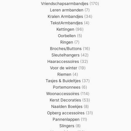
producten
170
Vriendschapsarmbandjes
170
7
producten
Leren armbanden
7
producten
34
Kralen Armbandjes
34
4
producten
TekstArmbandjes
4
96
producten
Kettingen
96
5
producten
Oorbellen
5
7
producten
Ringen
7
producten
16
Broches/Buttons
16
42
producten
Sleutelhangers
42
32
producten
Haaraccessoires
32
19
producten
Voor de winter
19
4
producten
Riemen
4
producten
37
Tasjes & Buideltjes
37
6
producten
Portemonnees
6
producten
114
Woonaccessoires
114
producten
53
Kerst Decoraties
53
8
producten
Naalden Boekjes
8
producten
31
Opberg accessoires
31
11
producten
Pannenlappen
11
8
producten
Slingers
8