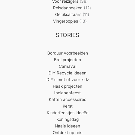
producten
38
Voor reizigers
38
producten
12
Reisdagboeken
12
11
producten
Geluksaltaars
11
13
producten
Vingerpopjes
13
producten
STORIES
Borduur voorbeelden
Brei projecten
Carnaval
DIY Recycle ideeen
DIY's met of voor kidz
Haak projecten
Indianenfeest
Katten accessoires
Kerst
Kinderfeestjes ideeën
Koningsdag
Naaie ideeen
Ontdekt op reis