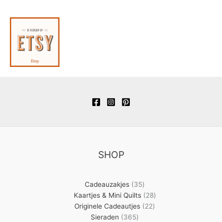
SHOP
35
Cadeauzakjes
35
producten
28
Kaartjes & Mini Quilts
28
22
producten
Originele Cadeautjes
22
365
producten
Sieraden
365