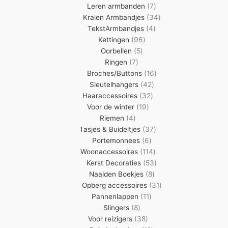
7
producten
Leren armbanden
7
producten
34
Kralen Armbandjes
34
4
producten
TekstArmbandjes
4
96
producten
Kettingen
96
5
producten
Oorbellen
5
7
producten
Ringen
7
producten
16
Broches/Buttons
16
42
producten
Sleutelhangers
42
32
producten
Haaraccessoires
32
19
producten
Voor de winter
19
4
producten
Riemen
4
producten
37
Tasjes & Buideltjes
37
6
producten
Portemonnees
6
producten
114
Woonaccessoires
114
producten
53
Kerst Decoraties
53
8
producten
Naalden Boekjes
8
producten
31
Opberg accessoires
31
11
producten
Pannenlappen
11
8
producten
Slingers
8
producten
38
Voor reizigers
38