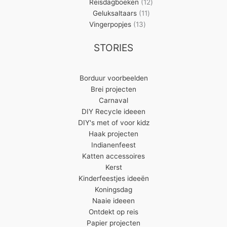
producten
12
Reisdagboeken
12
11
producten
Geluksaltaars
11
13
producten
Vingerpopjes
13
producten
STORIES
Borduur voorbeelden
Brei projecten
Carnaval
DIY Recycle ideeen
DIY's met of voor kidz
Haak projecten
Indianenfeest
Katten accessoires
Kerst
Kinderfeestjes ideeën
Koningsdag
Naaie ideeen
Ontdekt op reis
Papier projecten