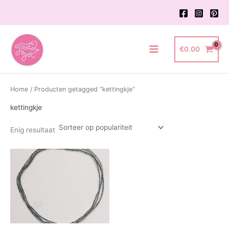
Ga
naar
de
inhoud
€
0.00
Main
Menu
Home
/ Producten getagged “kettingkje”
kettingkje
Enig resultaat