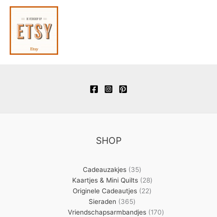
SHOP
35
Cadeauzakjes
35
producten
28
Kaartjes & Mini Quilts
28
22
producten
Originele Cadeautjes
22
365
producten
Sieraden
365
producten
170
Vriendschapsarmbandjes
170