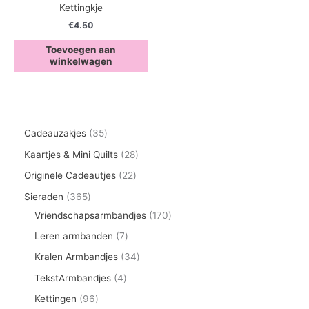
Kettingkje
€
4.50
Toevoegen aan
winkelwagen
3
Cadeauzakjes
35
5
2
Kaartjes & Mini Quilts
28
p
8
2
Originele Cadeautjes
22
r
p
2
3
Sieraden
365
o
r
p
6
1
Vriendschapsarmbandjes
170
d
o
r
5
7
7
Leren armbanden
7
u
d
o
p
0
p
3
Kralen Armbandjes
34
c
u
d
r
p
r
4
4
TekstArmbandjes
4
t
c
u
o
r
o
p
p
9
Kettingen
96
e
t
c
d
o