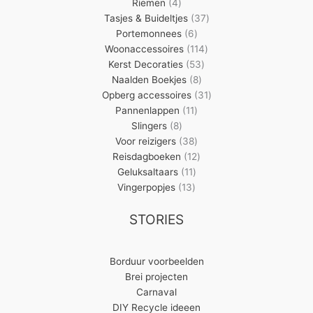
4
producten
Riemen
4
producten
37
Tasjes & Buideltjes
37
6
producten
Portemonnees
6
producten
114
Woonaccessoires
114
53
producten
Kerst Decoraties
53
8
producten
Naalden Boekjes
8
producten
31
Opberg accessoires
31
11
producten
Pannenlappen
11
8
producten
Slingers
8
producten
38
Voor reizigers
38
producten
12
Reisdagboeken
12
11
producten
Geluksaltaars
11
13
producten
Vingerpopjes
13
producten
STORIES
Borduur voorbeelden
Brei projecten
Carnaval
DIY Recycle ideeen