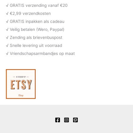
n
t
c
u
d
√ GRATIS verzending vanaf €20
e
t
c
u
√ €2,99 verzendkosten
n
e
t
c
√ GRATIS inpakken als cadeau
n
e
t
√ Veilig betalen (Wero, Paypal)
n
e
√ Zending als brievenbuspost
n
√ Snelle levering uit voorraad
√ Vriendschapsarmbandjes op maat