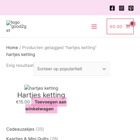
Ga
naar
de
inhoud
€
0.00
Main
Menu
Home
/ Producten getagged “hartjes ketting”
hartjes ketting
Enig resultaat
Hartjes ketting
€
15.00
Toevoegen aan
winkelwagen
3
Cadeauzakjes
35
5
2
Kaartjes & Mini Quilts
28