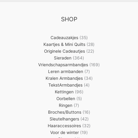
SHOP
35
Cadeauzakjes
35
producten
28
Kaartjes & Mini Quilts
28
22
producten
Originele Cadeautjes
22
364
producten
Sieraden
364
producten
169
Vriendschapsarmbandjes
169
7
producten
Leren armbanden
7
producten
34
Kralen Armbandjes
34
4
producten
TekstArmbandjes
4
96
producten
Kettingen
96
5
producten
Oorbellen
5
7
producten
Ringen
7
producten
16
Broches/Buttons
16
42
producten
Sleutelhangers
42
producten
32
Haaraccessoires
32
19
producten
Voor de winter
19