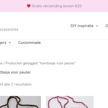
Gratis verzending boven €20
DIY inspiratie
O
accessoires
gers
Custommade
me
/ Producten getagged “handtasje voor peuter”
dtasje voor peuter
Gesorteerd
t alle 2 resultaten
op
populariteit