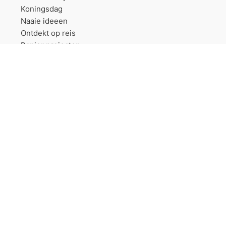
Koningsdag
Naaie ideeen
Ontdekt op reis
Papier projecten
Sinterklaas
Trouwerij
Vriendschapsbandjes
Wollen dekens projecten