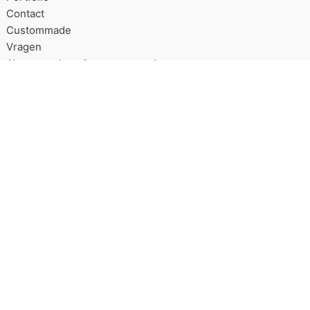
Contact
Custommade
Vragen
Algemene leveringsvoorwaarden
Over Good2get