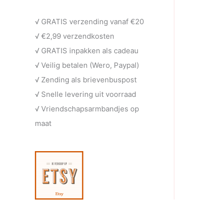
e
t
c
u
√ GRATIS verzending vanaf €20
n
e
t
c
√ €2,99 verzendkosten
n
e
t
√ GRATIS inpakken als cadeau
n
e
√ Veilig betalen (Wero, Paypal)
n
√ Zending als brievenbuspost
√ Snelle levering uit voorraad
√ Vriendschapsarmbandjes op
maat