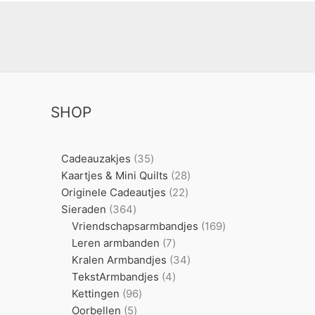
SHOP
35
Cadeauzakjes
35
producten
28
Kaartjes & Mini Quilts
28
22
producten
Originele Cadeautjes
22
364
producten
Sieraden
364
producten
169
Vriendschapsarmbandjes
169
7
producten
Leren armbanden
7
producten
34
Kralen Armbandjes
34
4
producten
TekstArmbandjes
4
96
producten
Kettingen
96
5
producten
Oorbellen
5