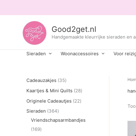
Ga
naar
de
inhoud
Good2get.nl
Handgemaakte kleurrijke sieraden en 
Sieraden
Woonaccessoires
Voor reizi
3
Ho
Cadeauzakjes
35
5
2
Kaartjes & Mini Quilts
28
han
p
8
2
Originele Cadeautjes
22
Toon
r
p
2
3
Sieraden
364
o
r
p
6
Vriendschapsarmbandjes
d
o
r
1
4
169
u
d