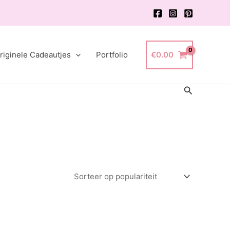
riginele Cadeautjes
Portfolio
€
0.00
Zoeken