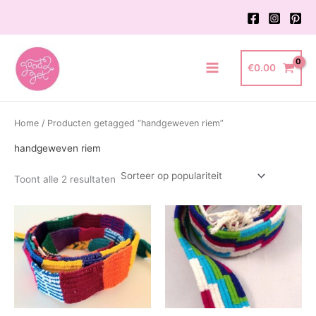
Ga
naar
de
inhoud
€
0.00
Main
Menu
Home
/ Producten getagged “handgeweven riem”
handgeweven riem
Gesorteerd
Toont alle 2 resultaten
op
populariteit