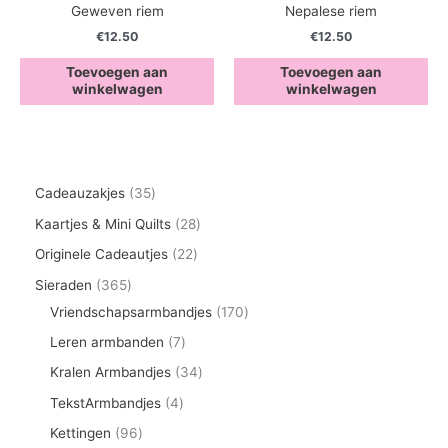
Geweven riem
Nepalese riem
€
12.50
€
12.50
Toevoegen aan
Toevoegen aan
winkelwagen
winkelwagen
3
Cadeauzakjes
35
5
2
Kaartjes & Mini Quilts
28
p
8
2
Originele Cadeautjes
22
r
p
2
3
Sieraden
365
o
r
p
6
1
Vriendschapsarmbandjes
170
d
o
r
5
7
7
Leren armbanden
7
u
d
o
p
0
p
3
Kralen Armbandjes
34
c
u
d
r
p
r
4
4
TekstArmbandjes
4
t
c
u
o
r
o
p
p
9
Kettingen
96
e
t
c
d
o