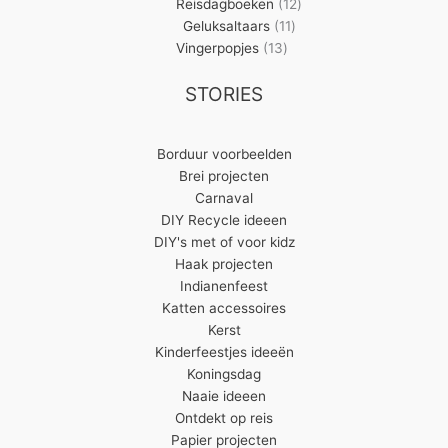
producten
12
Reisdagboeken
12
11
producten
Geluksaltaars
11
13
producten
Vingerpopjes
13
producten
STORIES
Borduur voorbeelden
Brei projecten
Carnaval
DIY Recycle ideeen
DIY's met of voor kidz
Haak projecten
Indianenfeest
Katten accessoires
Kerst
Kinderfeestjes ideeën
Koningsdag
Naaie ideeen
Ontdekt op reis
Papier projecten