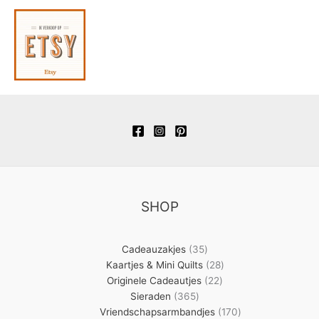
SHOP
35
Cadeauzakjes
35
producten
28
Kaartjes & Mini Quilts
28
22
producten
Originele Cadeautjes
22
365
producten
Sieraden
365
producten
170
Vriendschapsarmbandjes
170