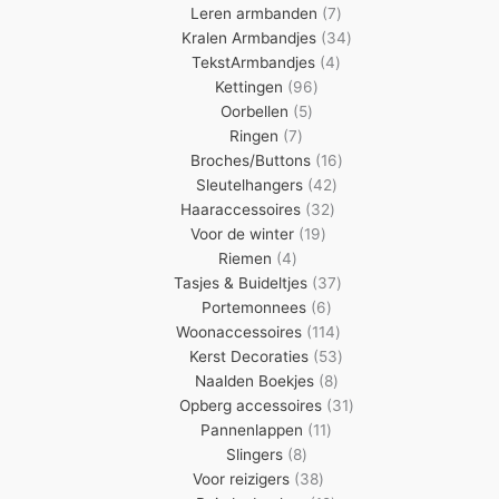
7
producten
Leren armbanden
7
producten
34
Kralen Armbandjes
34
4
producten
TekstArmbandjes
4
96
producten
Kettingen
96
5
producten
Oorbellen
5
7
producten
Ringen
7
producten
16
Broches/Buttons
16
42
producten
Sleutelhangers
42
32
producten
Haaraccessoires
32
19
producten
Voor de winter
19
4
producten
Riemen
4
producten
37
Tasjes & Buideltjes
37
6
producten
Portemonnees
6
producten
114
Woonaccessoires
114
producten
53
Kerst Decoraties
53
8
producten
Naalden Boekjes
8
producten
31
Opberg accessoires
31
11
producten
Pannenlappen
11
8
producten
Slingers
8
producten
38
Voor reizigers
38