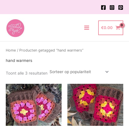
Ga
naar
de
inhoud
€
0.00
Main
Menu
Home
/ Producten getagged “hand warmers”
hand warmers
Gesorteerd
Toont alle 3 resultaten
op
populariteit