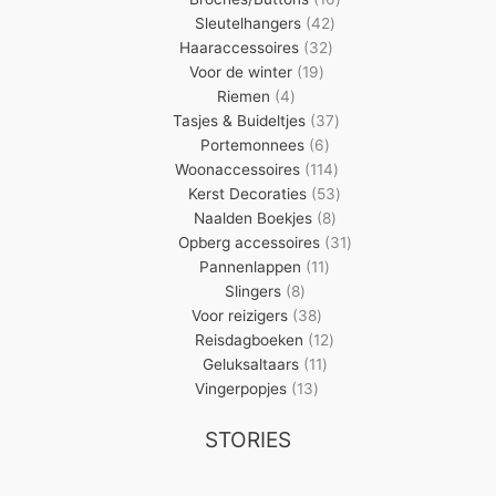
42
producten
Sleutelhangers
42
32
producten
Haaraccessoires
32
19
producten
Voor de winter
19
4
producten
Riemen
4
producten
37
Tasjes & Buideltjes
37
6
producten
Portemonnees
6
producten
114
Woonaccessoires
114
producten
53
Kerst Decoraties
53
8
producten
Naalden Boekjes
8
producten
31
Opberg accessoires
31
11
producten
Pannenlappen
11
8
producten
Slingers
8
producten
38
Voor reizigers
38
producten
12
Reisdagboeken
12
11
producten
Geluksaltaars
11
13
producten
Vingerpopjes
13
producten
STORIES