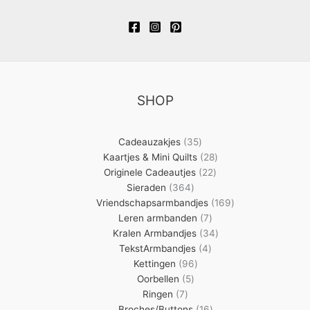
SHOP
35
Cadeauzakjes
35
producten
28
Kaartjes & Mini Quilts
28
22
producten
Originele Cadeautjes
22
364
producten
Sieraden
364
producten
169
Vriendschapsarmbandjes
169
7
producten
Leren armbanden
7
producten
34
Kralen Armbandjes
34
4
producten
TekstArmbandjes
4
96
producten
Kettingen
96
5
producten
Oorbellen
5
7
producten
Ringen
7
producten
16
Broches/Buttons
16