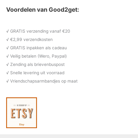
c
d
o
r
p
e
t
Voordelen van Good2get:
t
u
d
o
r
n
e
e
c
u
d
o
n
n
t
c
u
d
√ GRATIS verzending vanaf €20
e
t
c
u
√ €2,99 verzendkosten
n
e
t
c
√ GRATIS inpakken als cadeau
n
e
t
√ Veilig betalen (Wero, Paypal)
n
e
√ Zending als brievenbuspost
n
√ Snelle levering uit voorraad
√ Vriendschapsarmbandjes op maat