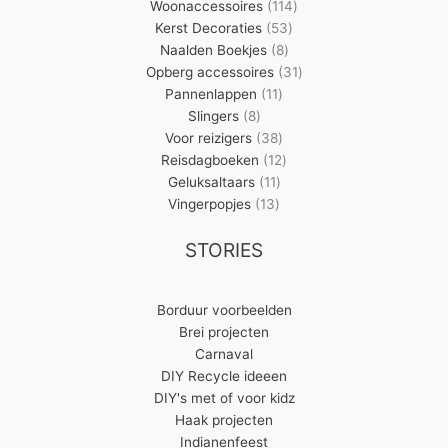
producten
114
Woonaccessoires
114
53
producten
Kerst Decoraties
53
8
producten
Naalden Boekjes
8
producten
31
Opberg accessoires
31
11
producten
Pannenlappen
11
8
producten
Slingers
8
producten
38
Voor reizigers
38
producten
12
Reisdagboeken
12
11
producten
Geluksaltaars
11
13
producten
Vingerpopjes
13
producten
STORIES
Borduur voorbeelden
Brei projecten
Carnaval
DIY Recycle ideeen
DIY's met of voor kidz
Haak projecten
Indianenfeest