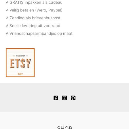
c
√ GRATIS inpakken als cadeau
n
e
t
√ Veilig betalen (Wero, Paypal)
n
e
√ Zending als brievenbuspost
n
√ Snelle levering uit voorraad
√ Vriendschapsarmbandjes op maat
SHOP