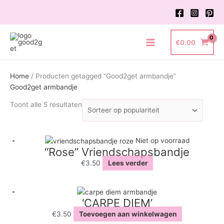
Ga
naar
de
inhoud
€
0.00
Main
Menu
Home
/ Producten getagged “Good2get armbandje”
Good2get armbandje
Gesorteerd
Toont alle 5 resultaten
op
populariteit
Niet op voorraad
“Rose” Vriendschapsbandje
€
3.50
Lees verder
‘CARPE DIEM’
€
3.50
Toevoegen aan winkelwagen