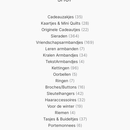
35
Cadeauzakjes
35
producten
28
Kaartjes & Mini Quilts
28
22
producten
Originele Cadeautjes
22
364
producten
Sieraden
364
producten
169
Vriendschapsarmbandjes
169
7
producten
Leren armbanden
7
producten
34
Kralen Armbandjes
34
4
producten
TekstArmbandjes
4
96
producten
Kettingen
96
5
producten
Oorbellen
5
7
producten
Ringen
7
producten
16
Broches/Buttons
16
42
producten
Sleutelhangers
42
producten
32
Haaraccessoires
32
19
producten
Voor de winter
19
4
producten
Riemen
4
producten
37
Tasjes & Buideltjes
37
6
producten
Portemonnees
6