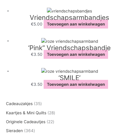
Vriendschapsarmbandjes
€
5.00
Toevoegen aan winkelwagen
‘Pink” Vriendschapsbandje
€
3.50
Toevoegen aan winkelwagen
‘SMILE’
€
3.50
Toevoegen aan winkelwagen
3
Cadeauzakjes
35
5
2
Kaartjes & Mini Quilts
28
p
8
2
Originele Cadeautjes
22
r
p
2
3
Sieraden
364