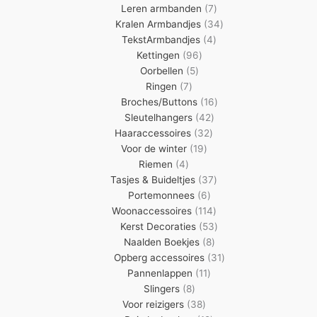
7
producten
Leren armbanden
7
producten
34
Kralen Armbandjes
34
4
producten
TekstArmbandjes
4
96
producten
Kettingen
96
5
producten
Oorbellen
5
7
producten
Ringen
7
producten
16
Broches/Buttons
16
42
producten
Sleutelhangers
42
32
producten
Haaraccessoires
32
19
producten
Voor de winter
19
4
producten
Riemen
4
producten
37
Tasjes & Buideltjes
37
6
producten
Portemonnees
6
producten
114
Woonaccessoires
114
producten
53
Kerst Decoraties
53
8
producten
Naalden Boekjes
8
producten
31
Opberg accessoires
31
11
producten
Pannenlappen
11
8
producten
Slingers
8
producten
38
Voor reizigers
38