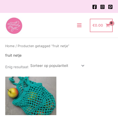
Ga
naar
de
inhoud
€
0.00
Main
Menu
Home
/ Producten getagged “fruit netje”
fruit netje
Enig resultaat