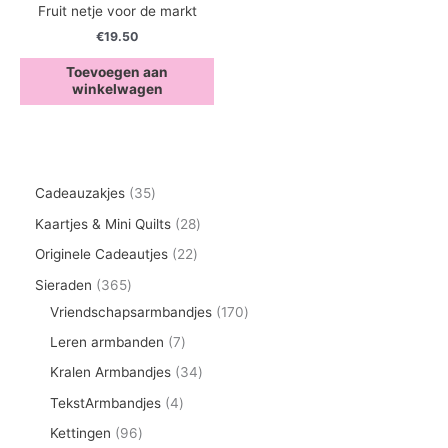
Fruit netje voor de markt
€
19.50
Toevoegen aan
winkelwagen
3
Cadeauzakjes
35
5
2
Kaartjes & Mini Quilts
28
p
8
2
Originele Cadeautjes
22
r
p
2
3
Sieraden
365
o
r
p
6
1
Vriendschapsarmbandjes
170
d
o
r
5
7
7
Leren armbanden
7
u
d
o
p
0
p
3
Kralen Armbandjes
34
c
u
d
r
p
r
4
4
TekstArmbandjes
4
t
c
u
o
r
o
p
p
9
Kettingen
96
e
t
c
d
o