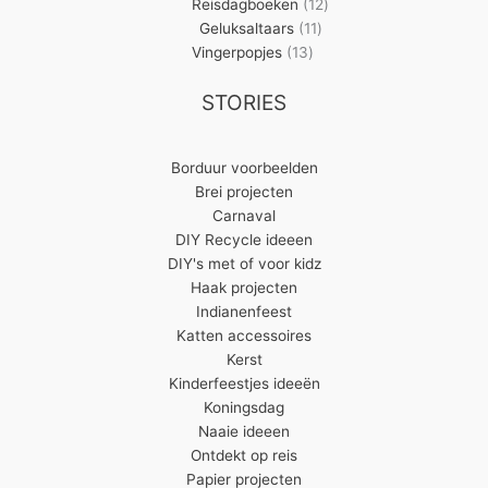
producten
12
Reisdagboeken
12
11
producten
Geluksaltaars
11
13
producten
Vingerpopjes
13
producten
STORIES
Borduur voorbeelden
Brei projecten
Carnaval
DIY Recycle ideeen
DIY's met of voor kidz
Haak projecten
Indianenfeest
Katten accessoires
Kerst
Kinderfeestjes ideeën
Koningsdag
Naaie ideeen
Ontdekt op reis
Papier projecten