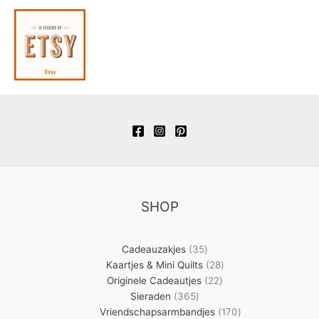
SHOP
35
Cadeauzakjes
35
producten
28
Kaartjes & Mini Quilts
28
22
producten
Originele Cadeautjes
22
365
producten
Sieraden
365
producten
170
Vriendschapsarmbandjes
170