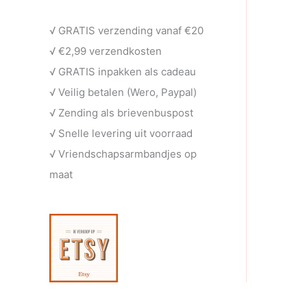
e
t
c
u
√ GRATIS verzending vanaf €20
n
e
t
c
√ €2,99 verzendkosten
n
e
t
√ GRATIS inpakken als cadeau
n
e
√ Veilig betalen (Wero, Paypal)
n
√ Zending als brievenbuspost
√ Snelle levering uit voorraad
√ Vriendschapsarmbandjes op
maat