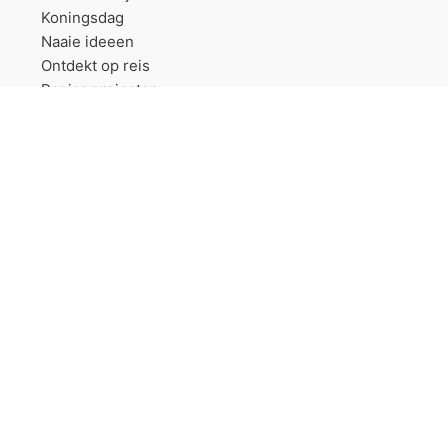
Koningsdag
Naaie ideeen
Ontdekt op reis
Papier projecten
Sinterklaas
Trouwerij
Vriendschapsbandjes
Wollen dekens projecten