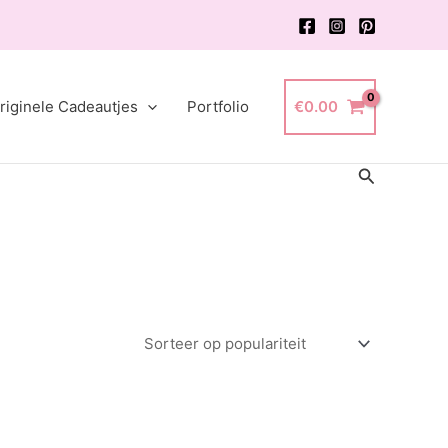
riginele Cadeautjes
Portfolio
€
0.00
Zoeken