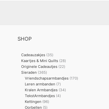
SHOP
35
Cadeauzakjes
35
producten
28
Kaartjes & Mini Quilts
28
22
producten
Originele Cadeautjes
22
365
producten
Sieraden
365
producten
170
Vriendschapsarmbandjes
170
7
producten
Leren armbanden
7
producten
34
Kralen Armbandjes
34
4
producten
TekstArmbandjes
4
96
producten
Kettingen
96
5
producten
Oorbellen
5