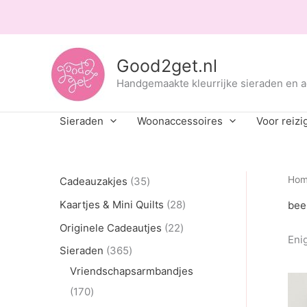
Ga
naar
de
inhoud
Good2get.nl
Handgemaakte kleurrijke sieraden en 
Sieraden
Woonaccessoires
Voor reizi
3
Ho
Cadeauzakjes
35
5
2
Kaartjes & Mini Quilts
28
bee
p
8
2
Originele Cadeautjes
22
Enig
r
p
2
3
Sieraden
365
o
r
p
6
Vriendschapsarmbandjes
d
o
r
1
5
170
u
d