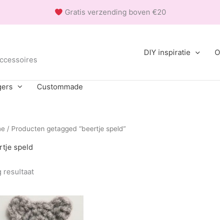
Gratis verzending boven €20
DIY inspiratie
O
accessoires
gers
Custommade
me
/ Producten getagged “beertje speld”
rtje speld
 resultaat