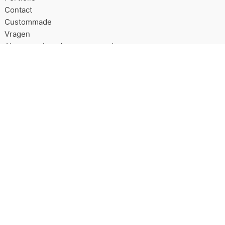
Contact
Custommade
Vragen
Algemene leveringsvoorwaarden
Over Good2get