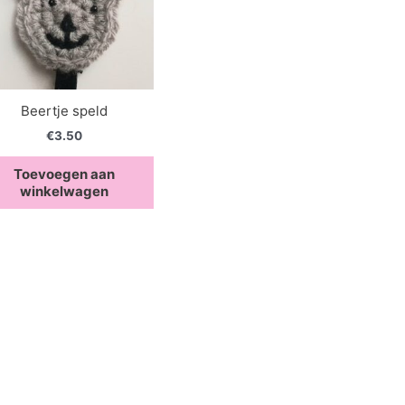
Beertje speld
€
3.50
Toevoegen aan
winkelwagen