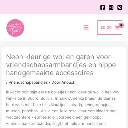
Ga
naar
de
inhoud
€
0.00
Main
Menu
Neon kleurige wol en garen voor
vriendschapsarmbandjes en hippe
handgemaakte accessoires
/
Vriendschapsbandjes
/ Door
Anouck
Ik kocht ooit mijn eerste bolletjes neon kleurige wol in een wol
winkeltje in Sucre, Bolivia. In Zuid-Amerika breien de dames
heel vaak met hele felle kleurtjes: schattige vingerpopjes,
mutsen, ponchos…Als je een felle roze kleur combineert met
wat zachtere kleurtjes in bijvoorbeeld een geknoopt
vriendschapsarmbandje, krijgt het hele armbandje een