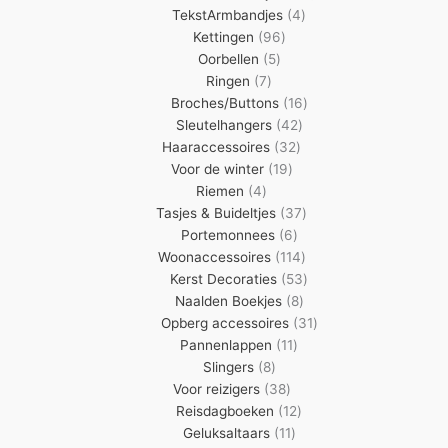
4
producten
TekstArmbandjes
4
96
producten
Kettingen
96
5
producten
Oorbellen
5
7
producten
Ringen
7
producten
16
Broches/Buttons
16
42
producten
Sleutelhangers
42
32
producten
Haaraccessoires
32
19
producten
Voor de winter
19
4
producten
Riemen
4
producten
37
Tasjes & Buideltjes
37
6
producten
Portemonnees
6
producten
114
Woonaccessoires
114
producten
53
Kerst Decoraties
53
8
producten
Naalden Boekjes
8
producten
31
Opberg accessoires
31
11
producten
Pannenlappen
11
8
producten
Slingers
8
producten
38
Voor reizigers
38
producten
12
Reisdagboeken
12
11
producten
Geluksaltaars
11